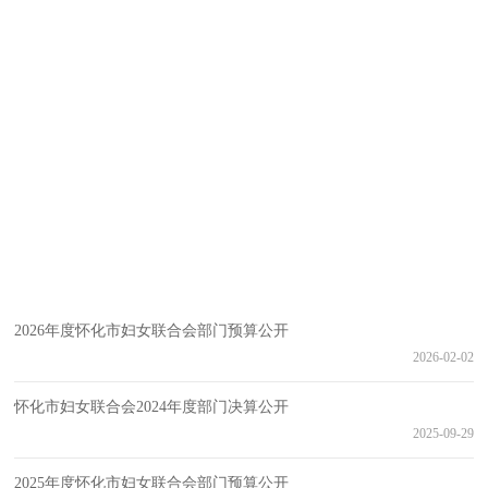
2026年度怀化市妇女联合会部门预算公开
2026-02-02
怀化市妇女联合会2024年度部门决算公开
2025-09-29
2025年度怀化市妇女联合会部门预算公开