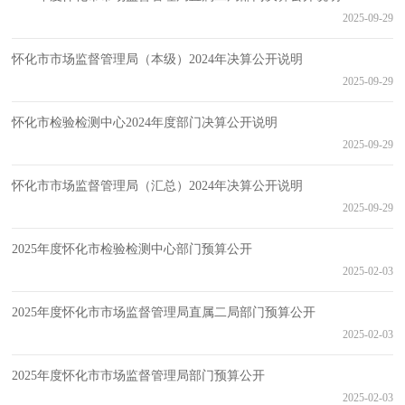
2025-09-29
怀化市市场监督管理局（本级）2024年决算公开说明
2025-09-29
怀化市检验检测中心2024年度部门决算公开说明
2025-09-29
怀化市市场监督管理局（汇总）2024年决算公开说明
2025-09-29
展开更多
2025年度怀化市检验检测中心部门预算公开
2025-02-03
2025年度怀化市市场监督管理局直属二局部门预算公开
2025-02-03
2025年度怀化市市场监督管理局部门预算公开
2025-02-03