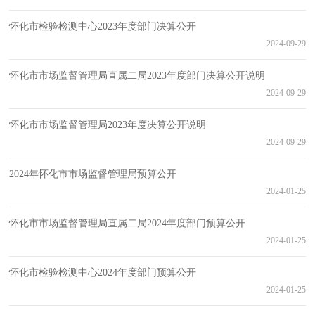
怀化市检验检测中心2023年度部门决算公开
2024-09-29
怀化市市场监督管理局直属二局2023年度部门决算公开说明
2024-09-29
怀化市市场监督管理局2023年度决算公开说明
2024-09-29
2024年怀化市市场监督管理局预算公开
2024-01-25
怀化市市场监督管理局直属二局2024年度部门预算公开
2024-01-25
怀化市检验检测中心2024年度部门预算公开
2024-01-25