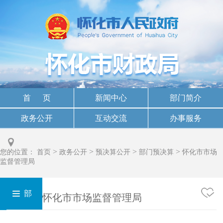
首 页
新闻中心
部门简介
政务公开
互动交流
办事服务
>
>
>
>
您的位置：
首页
政务公开
预决算公开
部门预决算
怀化市市场
监督管理局
部
怀化市市场监督管理局