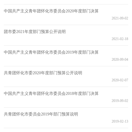
中国共产主义青年团怀化市委员会2020年度部门决算
2021-09-02
团市委2021年度部门预算公开说明
2021-02-18
中国共产主义青年团怀化市委员会2019年度部门决算
2020-09-04
共青团怀化市委2020年度部门预算公开说明
2020-02-07
中国共产主义青年团怀化市委员会2018年度部门决算
2019-09-02
共青团怀化市委员会2019年部门预算说明
2019-02-13