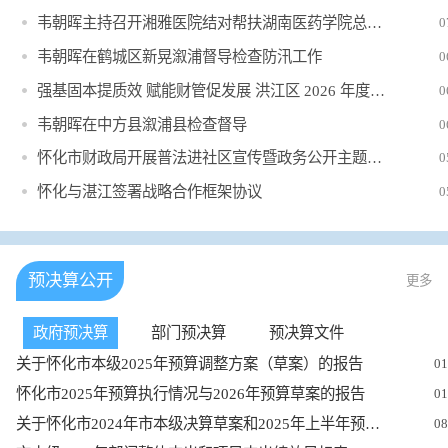
韦朝晖主持召开湘雅医院结对帮扶湖南医药学院总医院、长沙帮扶怀...
0
韦朝晖在鹤城区新晃溆浦督导检查防汛工作
0
强基固本提质效 赋能财管促发展 洪江区 2026 年度财政业务专题...
0
​韦朝晖在中方县溆浦县检查督导
0
怀化市财政局开展普法进社区宣传暨政务公开主题日活动
0
怀化与湛江签署战略合作框架协议
0
预决算公开
更多
政府预决算
部门预决算
预决算文件
关于怀化市本级2025年预算调整方案（草案）的报告
01
怀化市2025年预算执行情况与2026年预算草案的报告
01
关于怀化市2024年市本级决算草案和2025年上半年预算执行情况与零...
08