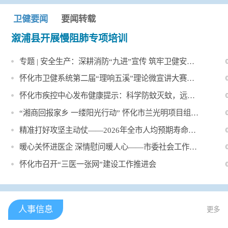
卫健要闻
要闻转载
溆浦县开展慢阻肺专项培训
专题 | 安全生产：深耕消防“九进”宣传 筑牢卫健安全防线
怀化市卫健系统第二届“理响五溪”理论微宣讲大赛举行
怀化市疾控中心发布健康提示：科学防蚊灭蚊，远离登革热、基孔肯...
“湘商回报家乡 一缕阳光行动” 怀化市兰光明项目组现场捐赠仪式...
精准打好攻坚主动仗——2026年全市人均预期寿命提升行动暨健康怀...
暖心关怀进医企 深情慰问暖人心——市委社会工作部走访慰问市民办...
怀化市召开“三医一张网”建设工作推进会
人事信息
更多