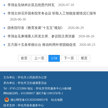
李强会见纳米比亚总统恩代特瓦
2026-07-10
李强主持召开国务院常务会议 听取人工智能发展情况汇报等
2026-06-30
国务院印发《教育发展“十五五”规划》
2026-06-29
李强会见柬埔寨人民党主席、参议院主席洪森
2026-06-26
五方面十五条举措出台 推动利用外资固稳促优
2026-06-23
首页
上一页
1
/34
下一页
尾页
主办单位：怀化市人民政府办公室
承办单位：怀化市卫生健康委员会
Tel：0745-2232866 地址：怀化市市民服务中心A栋8楼
网站标识码：4312000017
湘ICP备11003356号-1
湘公网安备43120202000051号
站点地图
技术支持：怀化市政务服务中心