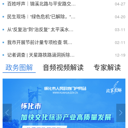
百姓呼声｜锦溪北路与平安路交汇处存在摊贩占道经营现象
04-27
民生现场︱“绿色危机”已解除，“爱护草坪”成共识 怀化市图...
04-20
​从“反复治”到“治反复” 太平溪水质迎来可喜变化
03-11
我市开展节前计量专项检查 筑牢市场公平防线
02-11
记者调查 | 天星路铁路涵洞拆除却遇便民设施“断档”市民盼修...
12-19
政务图解
音频视频解读
专家解读