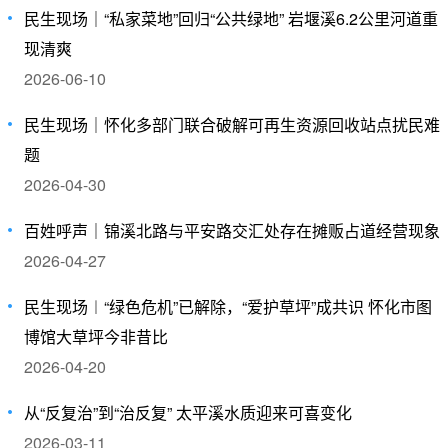
民生现场｜“私家菜地”回归“公共绿地”​ 岩堰溪6.2公里河道重
现清爽
2026-06-10
民生现场｜怀化多部门联合破解可再生资源回收站点扰民难
题
2026-04-30
百姓呼声｜锦溪北路与平安路交汇处存在摊贩占道经营现象
2026-04-27
民生现场︱“绿色危机”已解除，“爱护草坪”成共识 怀化市图
博馆大草坪今非昔比
2026-04-20
​从“反复治”到“治反复” 太平溪水质迎来可喜变化
2026-03-11