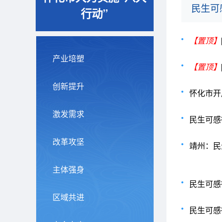
民生可
行动”
【置顶】
产业培塑
【置顶】
创新提升
怀化市开
激发需求
改革攻坚
靖州：民
主体强身
民生可感
区域共进
民生可感