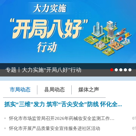
专题丨大力实施“开局八好”行动
市局动态
县局动态
媒体之声
抓实“三维”发力 筑牢“舌尖安全”防线 怀化全...
怀化市市场监管局召开2026年药械妆安全监测工作暨培训会议
0
怀化市开展产品质量安全宣传服务进社区活动
0