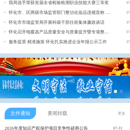
我局选手荣获首届全省检验检测职业技能大赛三等奖
0
怀化市、区两级市场监管部门整治化妆品违规宣称 筑牢化妆品质量安...
0
怀化市市场监管局开展科级干部任前集体廉政谈话
0
怀化召开电暖器产品质量安全与质量提升暨专项整治部署会
0
服务提质 精准施策 怀化扎实推进企业年报公示工作
0
文件通知
要闻转载
更多
2026年度知识产权保护项目竞争性磋商公告
07-31