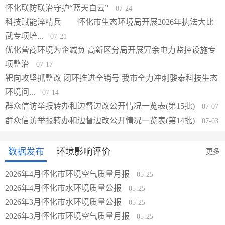
怀化联防联治守护“蓝天白云”
07-24
科技赋能淬精兵——怀化市生态环境局开展2026年执法大比
武专项培...
07-21
张
优化营商环境为企减负 高新区分局开展冗余电力监控设施专
项整治
网
07-17
靶向攻坚抓整改 闭环推进全销号 我市全力冲刺骏泰科技生态
环境问...
07-14
群众信访举报转办和边督边改公开情况一览表(第15批)
07-07
群众信访举报转办和边督边改公开情况一览表(第14批)
07-03
数据发布
环境影响评价
更多
2026年4月怀化市环境空气质量月报
05-25
2026年4月怀化市水环境质量公报
造
05-25
2026年3月怀化市水环境质量公报
05-25
2026年3月怀化市环境空气质量月报
0
05-25