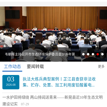
韦朝晖主持召开市生态环境保护委员会2026年第二次全体（扩大）会议暨污染防治攻坚战“夏季攻势”动员部署会议
工作动态
要闻转载
更多
03
执法大练兵典型案例丨芷江县查获非法收
集、贮存、处置、加工利用废铅酸蓄电...
2026-08
一水护田将绿绕 两山排闼送青来——新晃县近10年生态文明
上
建设记实
07-29