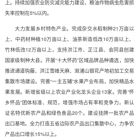
上。持续加强农业防灾减灾能力建设，粮油作物病虫危害损
失率控制在5%以内。
大力发展乡村特色产业。完成杂交水稻制种21万亩以
上、中药材种植10万亩以上、油茶新造低改10万亩以上、
竹林低改12万亩以上，支持洪江市、芷江县、会同县创建
国家级制种大县。开展“十大怀药”区域品牌品种遴选，加快
推进通道钩藤、洪江雪峰天麻、溆浦山银花产地初加工交易
集散市场建设。完善“一主五辅”水果产业布局，加快精品水
果发展。新增省级以上农业产业化龙头企业13家。完善“怀
乡怀品”团体标准、规范，增强市场占有率和竞争力，新认
证名特优新农产品和绿色食品20个。建设挂牌一批农产品
出口基地。全力打造五省边际农产品出口集散中心，力争农
产品出口增长15%以上。