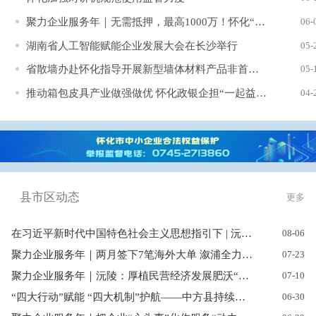
聚力企业服务年｜无需抵押，最高1000万！怀化“优企赋能”为企业...
06-
湖南省人工智能赋能企业发展大会在长沙举行
05-
省散墙办赴怀化指导开展新型墙体材料产品非首次认定“一网通办”...
05-
推动箱包皮具产业做强做优 怀化政银企担“一起益企”
04-
县市区动态
更多
在习近平新时代中国特色社会主义思想指引下 | 沅陵：“一区三园”...
08-06
聚力企业服务年｜两月签下7笔海外大单 溆浦全力护航本土企业“扬...
07-23
聚力企业服务年｜沅陵：厚植民营经济发展肥沃“土壤”
07-10
“四大行动”赋能 “四大机制”护航——中方县持续升级营商环境助...
06-30