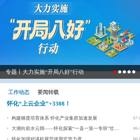
专题丨大力实施“开局八好”行动
工作动态
要闻转载
怀化“上云企业”+3308！
构建梯度培育体系 怀化产业集群加速发展
07-
大潮向前水云阔——怀化探索“一县一策一专班”​壮大工业经济
06-
怀化加强对讲机规范使用监管力度
06-