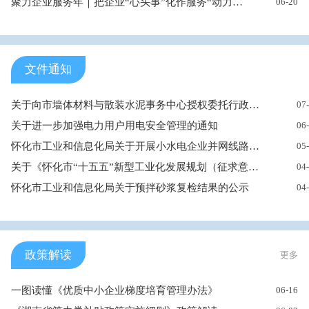
聚力企业服务年｜把企业“心头事”化作服务“动力单”——辰溪县...
06-20
文件通知
关于向市墙体材料与散装水泥事务中心授权委托行政执法及监督检查...
07
关于进一步加强电力用户用电安全管理的通知
06
怀化市工业和信息化局关于开展小水电企业并网线路安全专项检查的...
05
关于《怀化市“十五五”新型工业化发展规划（征求意见稿）》公开...
04
怀化市工业和信息化局关于预拌砂浆复检结果的公示
04
政策解读
更多
一图读懂《优质中小企业梯度培育管理办法》
06-16