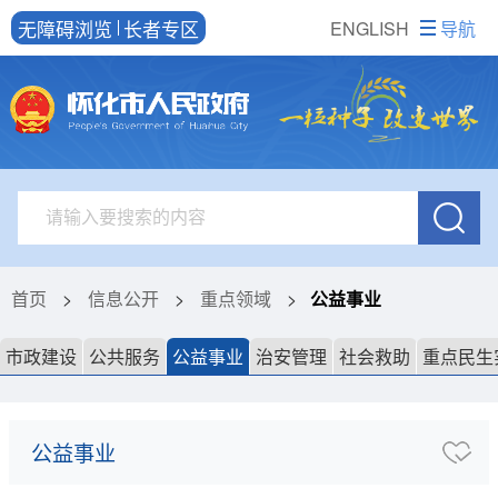
无障碍浏览
长者专区
ENGLISH
导航
首页
>
信息公开
>
重点领域
>
公益事业
市政建设
公共服务
公益事业
治安管理
社会救助
重点民生
公益事业