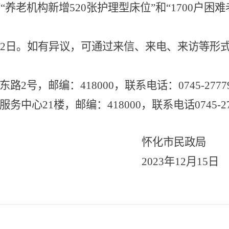
市
“
养老机构新增
520
张
护理型
床位
”
和
“
1
7
00
户困难
2
日。如有异议，可通过来信、来电、来访等形
东路
2
号，邮编：
418000
，联系电话：
0745-2777
服务中心
21
楼，邮编：
418000
，联系电话
0745-2
怀化市民政局
202
3
年
12
月
1
5
日