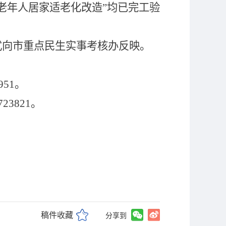
老年人居家适老化改造
”
均已完工验
式向市重点民生实事考核办反映。
951
。
723821
。
稿件收藏
分享到