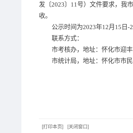
发〔
2023
〕
11
号
）
文件要求，
我
收。
公示时间为
202
3
年
12
月
15
日
-
2
联系方式：
市考核办，地址：怀化市迎丰
市统计局，地址：怀化市市民
[打印本页]
[关闭窗口]