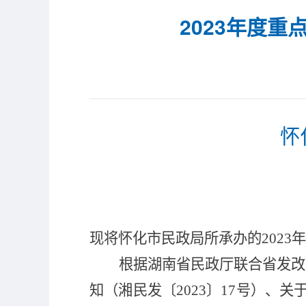
2023年度
怀
现将怀化市民政局所承办的
202
3
年
根据湖南省民政厅联合省发改
知（湘民发〔
20
23
〕
17
号）
、
关