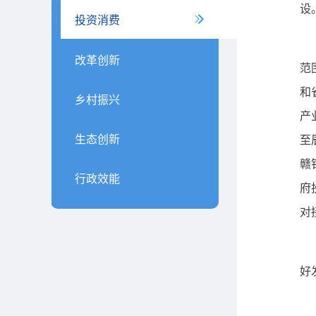
设
投资消费
改革创新
范
和
乡村振兴
产
生态创新
至
赣
行政效能
府
对
好