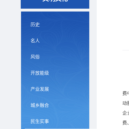
历史
名人
风俗
开放能级
产业发展
费
动
城乡融合
企
民生实事
费