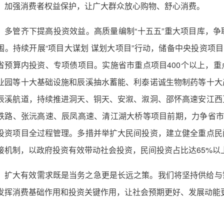
。加强消费者权益保护，让广大群众放心购物、舒心消费。
多管齐下提高投资效益。高质量编制“十五五”重大项目库，
围。持续开展“项目大谋划 谋划大项目”行动，储备中央投资项目
省预算内投资、专项债项目。实施省市重点项目400个以上，
业园等十大基础设施和辰溪抽水蓄能、利泰诺诚生物制药等十大
辰溪航道，持续推进洞天、铜天、安溆、溆洞、邵怀高速安江西
铁路、张沅高速、辰凤高速、清江湖大桥等项目前期，力争省市
投资项目全过程管理。多措并举扩大民间投资，建立健全重点民
接机制，以政府投资有效带动社会投资，民间投资占比达65%以
扩大有效需求既是当务之急更是长远之策。我们将坚持供给与
发挥消费基础作用和投资关键作用，让社会预期更好、发展动能