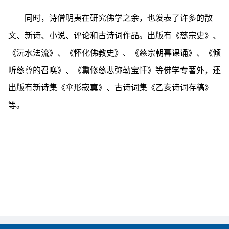
同时，诗僧明夷在研究佛学之余，也发表了许多的散
文、新诗、小说、评论和古诗词作品。出版有《慈宗史》、
《沅水法流》、《怀化佛教史》、《慈宗朝暮课诵》、《倾
听慈尊的召唤》、《熏修慈悲弥勒宝忏》等佛学专著外，还
出版有新诗集《伞形寂寞》、古诗词集《乙亥诗词存稿》
等。