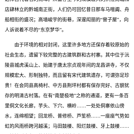
店肆林立的黔城南正街，人们仍可回忆昔日那车马喧阗、舟
船相衔的盛况；高墙峻宇的街巷，深邃闳丽的“窨子屋”，向
人诉说着不尽的“东京梦华”。
由于环境的相对封闭，这里许多地方还保存着较原始的
社会生态，遗留下较完整的古建筑群和古村寨。其中位于沅
陵县城虎溪山上、始建于唐太宗贞观年间的龙昌讲寺，不仅
规模宏大、形制独特，而且留有宋代建筑遗存，可谓弥足珍
贵！在会同县高椅村、中方县荆坪村都有保存完好、古貌犹
存的明清古村落。在有“南楚极地”之称的通道，更有一条百
里侗文化长廊，芋头、下穴、横岭……一处处侗寨依山傍
水，连绵相望；回龙桥、普修桥、芦笙桥……一座座气势如
虹的风雨桥跨河越溪；马田鼓楼、阳烂鼓楼、牙上鼓楼……