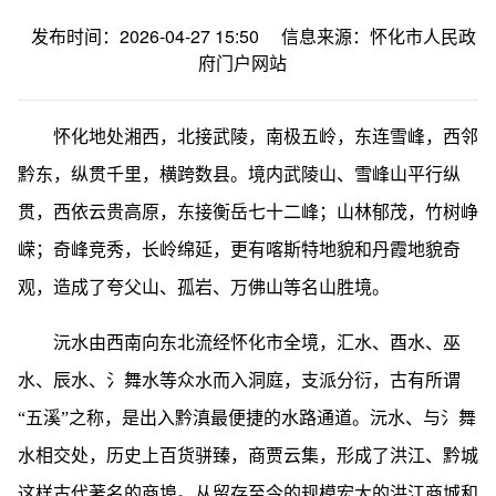
发布时间：2026-04-27 15:50
信息来源：怀化市人民政
府门户网站
怀化地处湘西，北接武陵，南极五岭，东连雪峰，西邻
黔东，纵贯千里，横跨数县。境内武陵山、雪峰山平行纵
贯，西依云贵高原，东接衡岳七十二峰；山林郁茂，竹树峥
嵘；奇峰竞秀，长岭绵延，更有喀斯特地貌和丹霞地貌奇
观，造成了夸父山、孤岩、万佛山等名山胜境。
沅水由西南向东北流经怀化市全境，汇水、酉水、巫
水、辰水、氵舞水等众水而入洞庭，支派分衍，古有所谓
“五溪”之称，是出入黔滇最便捷的水路通道。沅水、与氵舞
水相交处，历史上百货骈臻，商贾云集，形成了洪江、黔城
这样古代著名的商埠。从留存至今的规模宏大的洪江商城和