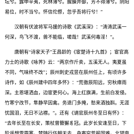
坛兮。露申辛夷，死林薄兮。腥臊并御，芳不得薄兮。阴阳
易位，时不当兮。怀信佗傺，忽乎吾将行兮！”
汉朝有伏波将军马援的诗歌《武溪深》：“涛涛武溪一
何深，鸟飞不渡，兽不能临，嗟哉！武溪何毒淫！”。
唐朝有“诗家天子”王昌龄的《宦楚诗十九首》；宦官高
力士的诗歌《咏荠》云：“两京作斤卖，五溪无人。夷夏虽
不同，气味终不改”；辰州刺史戎昱在辰州任上，有顷许多
诗作，如《辰州建中四年多怀》：“荒徼辰阳远，穷秋瘴雨
深。主恩堪洒血，边宦更何心。海上红旗满，生前白发侵。
竹寒宁改节，隼静早因禽。务退门多掩，愁来酒独斟。无涯
忧国泪，无日不沾襟。”。还有《谪官辰州冬至日有怀》：
“去年长至在长安，策杖曾簪獬豸冠。此岁长安逢至日，下
阶遥想雪霜寒。梦随行伍朝天去，身寄穷荒报国难。北望南