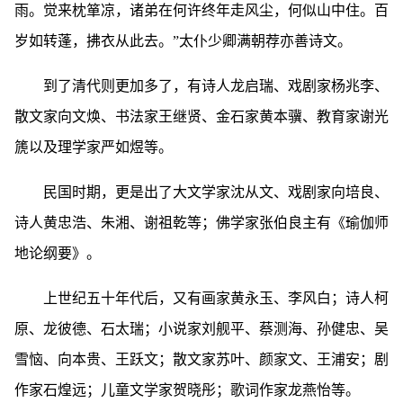
雨。觉来枕箪凉，诸弟在何许终年走风尘，何似山中住。百
岁如转蓬，拂衣从此去。”太仆少卿满朝荐亦善诗文。
到了清代则更加多了，有诗人龙启瑞、戏剧家杨兆李、
散文家向文焕、书法家王继贤、金石家黄本骥、教育家谢光
篪以及理学家严如煜等。
民国时期，更是出了大文学家沈从文、戏剧家向培良、
诗人黄忠浩、朱湘、谢祖乾等；佛学家张伯良主有《瑜伽师
地论纲要》。
上世纪五十年代后，又有画家黄永玉、李风白；诗人柯
原、龙彼德、石太瑞；小说家刘舰平、蔡测海、孙健忠、吴
雪恼、向本贵、王跃文；散文家苏叶、颜家文、王浦安；剧
作家石煌远；儿童文学家贺晓彤；歌词作家龙燕怡等。