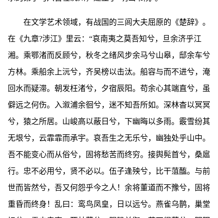
在文学艺术领域，有战国的三闾大夫屈原的《楚辞》。
在《九章?涉江》里云：“哀南夷之莫吾知兮，旦余济乎江
湘。乘鄂渚而反顾兮，秋冬之绪风步余马兮山皋，邸余车兮
方林。乘船余上沅兮，齐吴榜以击汰。船容与而不进兮，淹
回水而疑滞。朝发枉渚兮，夕宿辰阳。苟余心其端直兮，虽
僻远之何伤。入溆浦余徊兮，迷不知吾所如。深林杳以冥冥
兮，猿之所居。山峻高以蔽日兮，下幽晦以多雨。霰雪纷其
无垠兮，云霏霏而承宇。哀吾生之无乐兮，幽独处乎山中。
吾不能变心而从俗兮，固将愁苦而终穷。接舆髡首兮，桑扈
行。忠不必用兮，贤不必以。伍子逢殃兮，比干菹醢。与前
世而皆然兮，吾又何怨乎今之人！余将董道而不豫兮，固将
重昏而终身！乱曰：鸾鸟凤皇，日以远兮。燕雀乌鹊，巢堂