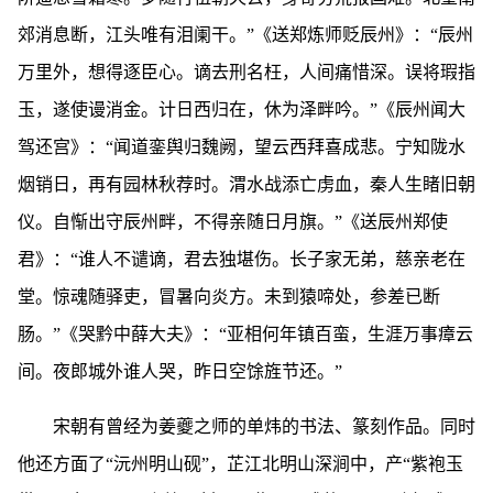
郊消息断，江头唯有泪阑干。”《送郑炼师贬辰州》：“辰州
万里外，想得逐臣心。谪去刑名枉，人间痛惜深。误将瑕指
玉，遂使谩消金。计日西归在，休为泽畔吟。”《辰州闻大
驾还宫》：“闻道銮舆归魏阙，望云西拜喜成悲。宁知陇水
烟销日，再有园林秋荐时。渭水战添亡虏血，秦人生睹旧朝
仪。自惭出守辰州畔，不得亲随日月旗。”《送辰州郑使
君》：“谁人不谴谪，君去独堪伤。长子家无弟，慈亲老在
堂。惊魂随驿吏，冒暑向炎方。未到猿啼处，参差已断
肠。”《哭黔中薛大夫》：“亚相何年镇百蛮，生涯万事瘴云
间。夜郎城外谁人哭，昨日空馀旌节还。”
宋朝有曾经为姜夔之师的单炜的书法、篆刻作品。同时
他还方面了“沅州明山砚”，芷江北明山深涧中，产“紫袍玉