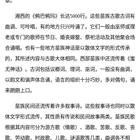
章。
湘西的《鸺巴鸺玛》长达5000行。这些苗族古歌古词有
曲调、可呤唱，有的地方只兴呤诵了。它们一般由巫师或理
老或专门的歌师在节日、婚丧嫁娶、祭祀活动及其他聚会场
合诵唱。也有一些地方苗族神话是以散体文学的形式传承
的，其所述内容与古歌大体相同。西部苗族中还流传着《蚩
尤神话》。古词包括议榔词、理词、巫词，一般没有曲调，
以韵文和谐声体念诵，语言的组织十分巧妙，多对偶句，诵
来朗朗上口。
苗族民间还流传着许多叙事诗。这些叙事诗也同时以散
体文学形式流传，其性质有传说和民间故事两类。苗族民歌
根据其内容可分为游方歌（情歌）、酒歌、苦歌、反歌、丧
歌、劳动歌、时政歌、儿歌、谜语歌等几类，曲调各不相