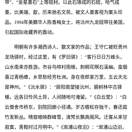
带”、“金星墨石”上等砚材。以此石琢成的石砚，哈气成
墨，比美端、歙，历来驰名文苑，被文人墨客视为案头珍
品。1994年美籍华人陈香梅女士，将沅州九龙砚带往美国，
引起国际收藏界的轰动。
明朝有许多湘西诗人、散文家的作品；王守仁被贬贵州
龙场驿时，经过这里，有《罗旧驿》：“客行日日万峰头，
山水南来亦胜游。市谷鸟啼村雨暗，刺桐花暝石溪幽。蛮烟
喜过青杨瘴，乡思愁经芳杜洲。身在夜郎家万里，五云天北
是神州。”《沅水驿》：“辰阳南望接沅州，碧树林中古驿
楼。远各日怜风土异，人间随地可淹留。”《白云堂》：“白
云僧舍市桥东，别院回廊小径通。岁古檐松存独干，春还庭
竹发新丛。晴窗暗映群峰雪，清梵长飘高阁风。迁客从来甘
寂寞，青鞋时过月明中。”《溆浦山夜泊》：“溆浦山边泊，