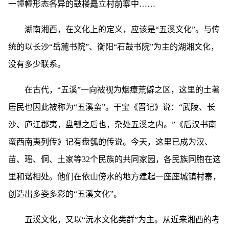
一幢幢形态各异的鼓楼矗立村前寨中……
湖南湘西，在文化上的定义，应该是“五溪文化”。与传
统的以长沙“岳麓书院”、衡阳“石鼓书院”为主的湖湘文化，
没有多少联系。
在古代，“五溪”一向被视为烟瘴荒僻之区，这里的土著
居民也因此被称为“五溪蛮”。干宝《晋记》说：“武陵、长
沙、庐江郡夷，盘瓠之后也，杂处五溪之内。”《后汉书南
蛮西南夷列传》记有盘瓠的传说。今天，这里已成为汉、
苗、瑶、侗、土家等32个民族的共同家园，各民族同胞在这
里和谐相处。他们在依山傍水的地方建起一座座城镇村寨，
创造出多姿多彩的“五溪文化”。
五溪文化，又以“沅水文化类群”为主。从近来湘西的考