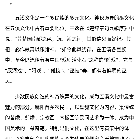
一。
五溪文化是一个多民族的多元文化。神秘诡异的巫文化
在五溪文化中占有重要地位。王逸在《楚辞章句九歌序》中
说：“昔楚国南郢之邑，沅、湘之间，其俗信鬼而好祀。其
祀，必作歌舞以乐诸神。”如今此风犹存，在五溪各民族
中，至今仍流传着有中国“戏剧活化石”之称的“傩戏”，它与
“辰河戏”、“阳戏”、“傩技”、“巫技”等，都有着鲜明的巫
风。
少数民族创造的神奇瑰异的文化，成为五溪文化中最富
魅力的部分。麻阳苗乡农民画，以盘瓠文化为内容，集传统
的苗绣、剪绣、宗教画、木板画等民间艺术为一体，成为中
国美术的一朵奇葩。特别是侗文化，在这里有着集中的体
现：以多声部合唱的侗族大歌为代表的侗家音乐曾震动了西