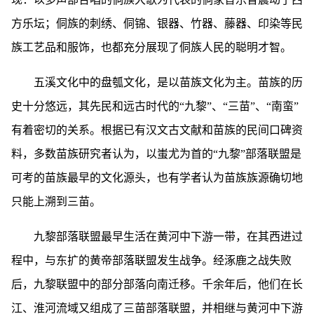
方乐坛；侗族的刺绣、侗锦、银器、竹器、藤器、印染等民
族工艺品和服饰，也都充分展现了侗族人民的聪明才智。
五溪文化中的盘瓠文化，是以苗族文化为主。苗族的历
史十分悠远，其先民和远古时代的“九黎”、“三苗”、“南蛮”
有着密切的关系。根据已有汉文古文献和苗族的民间口碑资
料，多数苗族研究者认为，以蚩尤为首的“九黎”部落联盟是
可考的苗族最早的文化源头，也有学者认为苗族族源确切地
只能上溯到三苗。
九黎部落联盟最早生活在黄河中下游一带，在其西进过
程中，与东扩的黄帝部落联盟发生战争。经涿鹿之战失败
后，九黎联盟中的部分部落向南迁移。千余年后，他们在长
江、淮河流域又组成了三苗部落联盟，并相继与黄河中下游