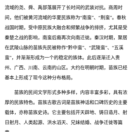
流域的尧、舜、禹部落展开了长时间的武装对抗。商周时
间，他们被黄河流域的华夏民族称为“南蛮”、“荆蛮”。春秋
战国时期，受中原民族大融合和频繁战争的排挤，尤其是受
秦楚之战的影响，南蛮后裔再次向南迁徙。秦汉时期，聚居
在武陵山脉的苗族先民被称作“黔中蛮”、“武陵蛮”、“五溪
蛮”，并渐渐形成为一个的稳定的族体。此后逐渐迁入贵
州、广西、川南、云南的山区。大约在明朝时期，苗族已经
基本上形成了现今这种分布格局。
苗族的民间文学形式多种多样，内容丰富多彩，具有浓
厚的民族特色。苗族古歌古词是苗族神话和口碑历史的主要
载体，亦称苗族史诗。它主要包括开天辟地、铸日造月、射
日射月、人类起源、洪水滔天、兄妹结婚、战争迁徙等篇