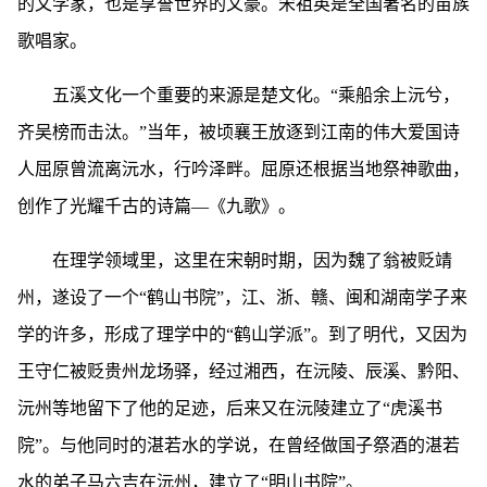
的文学家，也是享誉世界的文豪。宋祖英是全国著名的苗族
歌唱家。
五溪文化一个重要的来源是楚文化。“乘船余上沅兮，
齐吴榜而击汰。”当年，被顷襄王放逐到江南的伟大爱国诗
人屈原曾流离沅水，行吟泽畔。屈原还根据当地祭神歌曲，
创作了光耀千古的诗篇―《九歌》。
在理学领域里，这里在宋朝时期，因为魏了翁被贬靖
州，遂设了一个“鹤山书院”，江、浙、赣、闽和湖南学子来
学的许多，形成了理学中的“鹤山学派”。到了明代，又因为
王守仁被贬贵州龙场驿，经过湘西，在沅陵、辰溪、黔阳、
沅州等地留下了他的足迹，后来又在沅陵建立了“虎溪书
院”。与他同时的湛若水的学说，在曾经做国子祭酒的湛若
水的弟子马六吉在沅州，建立了“明山书院”。