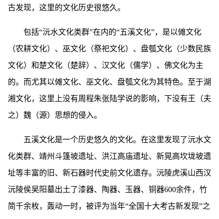
古发现，这里的文化历史很悠久。
包括“沅水文化类群”在内的“五溪文化”，是以傩文化
（农耕文化）、巫文化（祭祀文化）、盘瓠文化（少数民族
文化）和楚文化（楚辞）、汉文化（儒学）、佛文化为主
的。而尤其以傩文化、巫文化、盘瓠文化为其特色。至于湖
湘文化，这里上没有周程朱张陆学说的影响，下没有王（夫
之）魏（源）思想的侵入。
五溪文化是一个历史悠久的文化。在这里发现了沅水文
化类群、靖州斗篷坡遗址、洪江高庙遗址、新晃高坎垅坡遗
址等丰富的旧、新石器时代史前文化遗存。沅陵虎溪山西汉
沅陵侯吴阳墓出土了漆器、陶器、玉器、铜器600余件，竹
简千余枚，轰动一时，被评为当年“全国十大考古新发现”之