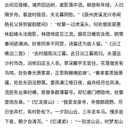
云间见驿楼。滩声回远树，崖影落中流。柳放新年绿，人归
隔岁舟。客途时极目，天北暮阴愁。”《辰州虎溪龙兴寺闻
杨名父将到留韵壁间》：“杖藜一过虎溪头，何处僧房是惠
休起峰头沈阁影，林疏地底见江流。烟花日暖犹含雨，鸥鹭
春闲欲满洲。好景同来不同赏，诗篇还为故人留。”《沅江
晚泊二首》：“去时烟雨沅江暮。此日沅江暮雨归。水漫远
沙村市改，泊依旧店主人非。草深廨宇无官住，花落僧房有
鸟啼。处处春光萧索甚，正思荆棘掩岩扉”。“春来客思独萧
骚，处处东田没野蒿。雷雨满江喧日夜，扁舟经月住风涛。
流民失业乘时横，原兽争群薄暮号。却忆鹿门栖隐地，杖藜
壶饷东皋。”《忆龙泉山》：“我爱龙泉寺，寺僧颇疏野。尽
日坐井栏，有时卧松下。一夕别山云，三年走车马。愧杀岩
下泉，朝夕自清泻。”《忆诸弟》：“一别龙山云，时梦龙山