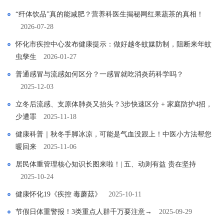
“纤体饮品”真的能减肥？营养科医生揭秘网红果蔬茶的真相！
2026-07-28
怀化市疾控中心发布健康提示：做好越冬蚊媒防制，阻断来年蚊
虫孳生
2026-01-27
普通感冒与流感如何区分？一感冒就吃消炎药科学吗？
2025-12-03
立冬后流感、支原体肺炎又抬头？3步快速区分 + 家庭防护4招，
少遭罪
2025-11-18
健康科普｜秋冬手脚冰凉，可能是气血没跟上！中医小方法帮您
暖回来
2025-11-06
居民体重管理核心知识长图来啦！| 五、动则有益 贵在坚持
2025-10-24
健康怀化19《疾控 毒蘑菇》
2025-10-11
节假日体重警报！3类重点人群千万要注意→
2025-09-29