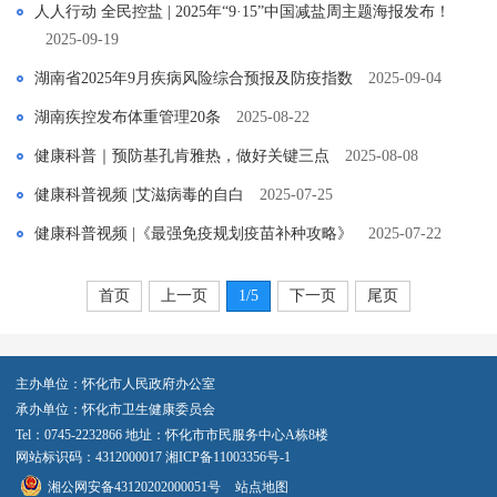
人人行动 全民控盐 | 2025年“9·15”中国减盐周主题海报发布！
2025-09-19
湖南省2025年9月疾病风险综合预报及防疫指数
2025-09-04
湖南疾控发布体重管理20条
2025-08-22
健康科普｜预防基孔肯雅热，做好关键三点
2025-08-08
健康科普视频 |艾滋病毒的自白
2025-07-25
健康科普视频 |《最强免疫规划疫苗补种攻略》
2025-07-22
首页
上一页
1
/5
下一页
尾页
主办单位：怀化市人民政府办公室
承办单位：怀化市卫生健康委员会
Tel：0745-2232866 地址：怀化市市民服务中心A栋8楼
网站标识码：4312000017
湘ICP备11003356号-1
湘公网安备43120202000051号
站点地图