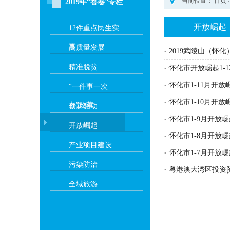
当前位置：
首页
2019年“答卷”专栏
开放崛起
12件重点民生实
事
高质量发展
·
2019武陵山（怀
精准脱贫
·
怀化市开放崛起1-
·
怀化市1-11月开
“一件事一次
·
怀化市1-10月开
办”改革
创新驱动
·
怀化市1-9月开放
开放崛起
·
怀化市1-8月开放
产业项目建设
·
怀化市1-7月开放
污染防治
·
粤港澳大湾区投资
全域旅游