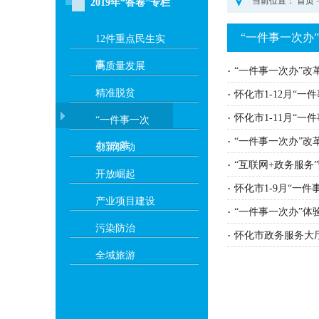
当前位置：
首页
2019年“答卷”专栏
“一件事一次办
12件重点民生实
事
高质量发展
·
“一件事一次办”改
精准脱贫
·
怀化市1-12月“一
·
怀化市1-11月“一
“一件事一次
·
“一件事一次办”改
办”改革
创新驱动
·
“互联网+政务服务
开放崛起
·
怀化市1-9月“一
产业项目建设
·
“一件事一次办”体
污染防治
·
怀化市政务服务大
全域旅游