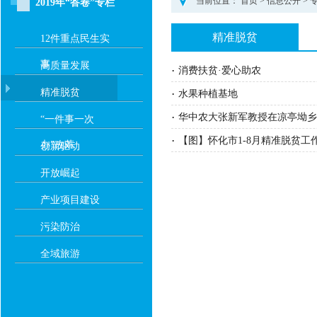
当前位置：
首页
>
信息公开
>
2019年“答卷”专栏
精准脱贫
12件重点民生实
事
高质量发展
·
消费扶贫·爱心助农
精准脱贫
·
水果种植基地
·
华中农大张新军教授在凉亭坳乡
“一件事一次
·
【图】怀化市1-8月精准脱贫工
办”改革
创新驱动
开放崛起
产业项目建设
污染防治
全域旅游