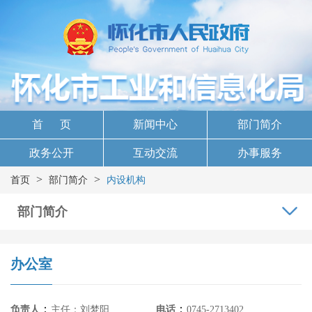
首 页
新闻中心
部门简介
政务公开
互动交流
办事服务
>
>
首页
部门简介
内设机构
部门简介
办公室
：
：
负责人
主任：刘梦阳
电话
0745-2713402