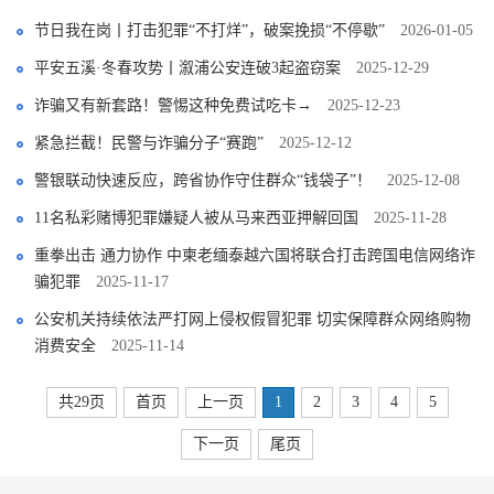
节日我在岗丨打击犯罪“不打烊”，破案挽损“不停歇”
2026-01-05
平安五溪·冬春攻势丨溆浦公安连破3起盗窃案
2025-12-29
诈骗又有新套路！警惕这种免费试吃卡→
2025-12-23
紧急拦截！民警与诈骗分子“赛跑”
2025-12-12
警银联动快速反应，跨省协作守住群众“钱袋子”！
2025-12-08
11名私彩赌博犯罪嫌疑人被从马来西亚押解回国
2025-11-28
重拳出击 通力协作 中柬老缅泰越六国将联合打击跨国电信网络诈
骗犯罪
2025-11-17
公安机关持续依法严打网上侵权假冒犯罪 切实保障群众网络购物
消费安全
2025-11-14
共29页
首页
上一页
1
2
3
4
5
下一页
尾页