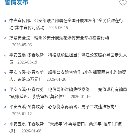
警情发布
中央宣传部、公安部联合部署在全国开展2026年“全民反诈在行
动”集中宣传月活动
2026-06-15
拧紧安全弦！靖州公安开展烟花爆竹安全专项检查行动
2026-05-06
平安五溪·冬春攻势丨科技赋能显担当！洪江公安暖心寻回走失人
员
2026-03-19
平安五溪·冬春攻势丨靖州公安跨省协作 2小时抓获两名电诈嫌疑
人，追赃15万元！
2026-01-26
平安五溪·冬春攻势丨电信网络诈骗典型案例——充值返利有骗局
“转账延迟、系统审核”莫轻信！
2026-01-16
平安五溪·冬春攻势丨心存侥幸再酒驾，男子二次违法被拘！
2026-01-12
平安五溪·冬春攻势丨“未成年”不再是借口，两少年“拉车门”被
抓！
2026-01-08