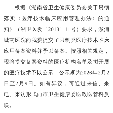
根据《湖南省卫生健康委员会关于贯彻
落实〈医疗技术临床应用管理办法〉的通
知》（湘卫医发〔
2018
〕
11
号）要求
，
溆浦
城南
医院
向我委提交了限制类医疗技术临床
应用备案资料
并予以备案
。按照相关规定，
现将提交备案资料的医疗机构名单及拟开展
的医疗技术予以公示
。
公示期为
20
2
6
年
2
月
2
日
至
2
月
9
日。如有异议，可通过来信、来
电、来访形式向市卫生健康委医政医管科反
映。