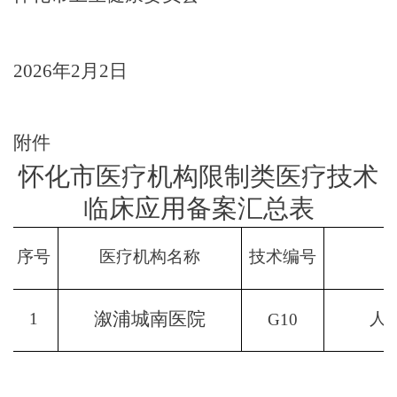
202
6
年
2
月
2
日
附件
怀化市医疗机构限制类医疗技术
临床应用备案汇总表
序号
医疗机构名称
技术编号
溆浦
城南
医院
1
人
G10