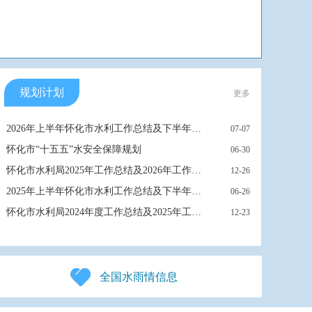
规划计划
更多
利局处理决定书怀水决[2026]1号
2026年上半年怀化市水利工作总结及下半年工作打算
07-07
04-21
怀化市“十五五”水安全保障规划
怀化市水利局关于公布怀化市2026年中型水闸防汛和安全运行责任人...
06-30
04-10
怀化市水利局2025年工作总结及2026年工作计划
怀化市水利局关于公布怀化市2026年4级及以下堤防防汛和安全运行责...
12-26
04-10
2025年上半年怀化市水利工作总结及下半年工作打算
怀化市水利局关于公布怀化市2026年度防洪一般中型水库大坝安全责...
06-26
03-30
怀化市水利局2024年度工作总结及2025年工作计划
2026年度怀化市重点河段、敏感水域河道采砂管理责任人名单公告
12-23
03-30
全国水雨情信息