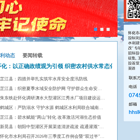
水利动态
要闻转载
怀化：以正确政绩观为引领 织密农村供水常态化保...
芷江县：四措并举扎实筑牢水库安全度汛防线
07-24
芷江县：织密夏季水域安全防护网 守护群众生命安全防线
07-17
朱东铁赴怀化调研㵲水大型灌区江秀水厂项目建设运行工作
07-16
鹤城区：严防溺水 守护水源 鹤城区水利局联合城南街道开展板木溪...
07-15
芷江县：碧水赋能“两山”转化 改革激活河湖生态价值
07-14
新晃县：朝阳中型灌区开展渠道清淤疏浚 疏通灌溉“血脉”保障农田...
07-08
怀化市水利局召开2026年三季度工作例会暨“双过半”、重点项目调...
07-07