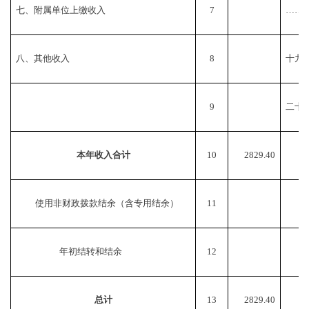
七、附属单位上缴收入
7
……
八、其他收入
8
十九
9
二十
本年收入合计
10
2829.40
使用非财政拨款结余（含专用结余）
11
年初结转和结余
12
总计
13
2829.40