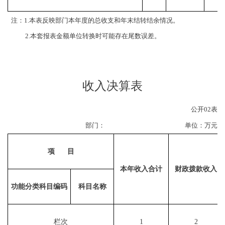
注：
1.
本表反映部门本年度的总收支和年末结转结余情况。
2.
本套报表金额单位转换时可能存在尾数误差。
收入决算表
公开
02
表
部门：
单位：万元
项
目
本年收入合计
财政拨款收入
功能分类科目编码
科目名称
栏次
1
2