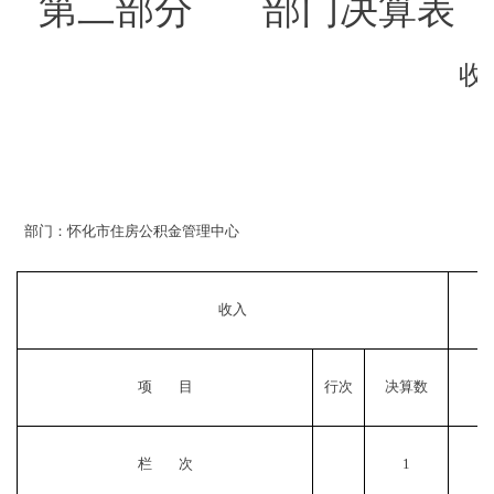
第二部分
部门决算表
收
部门：怀化市住房公积金管理中心
收入
项
目
行次
决算数
栏
次
1