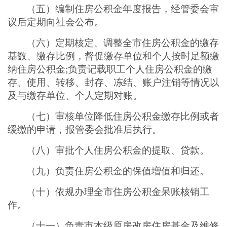
（
五
）
编制住房公积金年度报告，经管委会审
议后定期向社会公布。
（
六
）
定期核定、调整全市住房公积金的缴存
基数、缴存比例，督促缴存单位和个人按时足额缴
纳住房公积金
;负责记载职
工
个人住房公积金的
缴
存
、使用、转移、封存、冻结、账户注销等情况以
及与缴存单位、个人定期对账。
（
七
）
审核单位降低住房公积金缴存比例或者
缓缴的申请，报管委会批准后执行
。
（
八
）
审批个人住房公积金的提取、贷款。
（
九
）
负责住房公积金的保值増值和归还
。
（
十
）
依规办理全市住房公积金呆账核销工
作
。
（
十一
）
负责市本级原房改房住房基金及维修