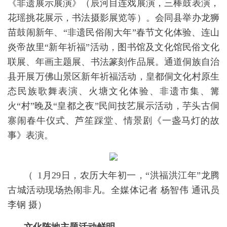
《非遗展示展演》（辰河目连戏展演，三棒鼓表演，
花瑶挑花展示，书法摄影展览等）。会同县举办龙狮
苗鼓闹新年、“非遗民俗闹大年”春节文化体验、连山
炎帝故里“新年祈福”活动，图书馆及文化馆民俗文化
联展、年画主题展、书法篆刻作品展。通道侗族自治
县开展万佛山景区新年祈福活动，皇都侗文化村原生
态民族歌舞表演、火塘文化体验、非遗市集、篝
火“村”晚及“皇都之夜”民间技艺展示活动，芋头古侗
寨闹春牛仪式、芦笙踩堂、情景剧《一盏马灯的故
事》表演。
（
1月29日，农历大年初一，“洪福洪江年”龙腾
古城活动现场热闹非凡。全媒体记者 杨智伟 通讯员
李钢 摄）