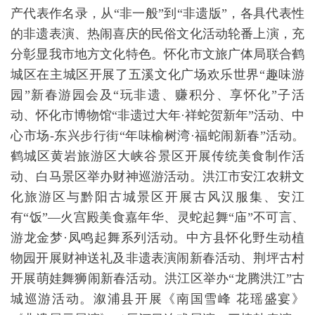
产代表作名录，从“非一般”到“非遗版”，各具代表性
的非遗表演、热闹喜庆的民俗文化活动轮番上演，充
分彰显我市地方文化特色。怀化市文旅广体局联合鹤
城区在主城区开展了五溪文化广场欢乐世界“趣味游
园”新春游园会及“玩非遗、赚积分、享怀化”子活
动、怀化市博物馆“非遗过大年·祥蛇贺新年”活动、中
心市场-东兴步行街“年味榆树湾·福蛇闹新春”活动。
鹤城区黄岩旅游区大峡谷景区开展传统美食制作活
动、白马景区举办财神巡游活动。洪江市安江农耕文
化旅游区与黔阳古城景区开展古风汉服集、安江
有“饭”—火宫殿美食嘉年华、灵蛇起舞“庙”不可言、
游龙金梦·凤鸣起舞系列活动。中方县怀化野生动植
物园开展财神送礼及非遗表演闹新春活动、荆坪古村
开展萌娃舞狮闹新春活动。洪江区举办“龙腾洪江”古
城巡游活动。溆浦县开展《南国雪峰 花瑶盛宴》