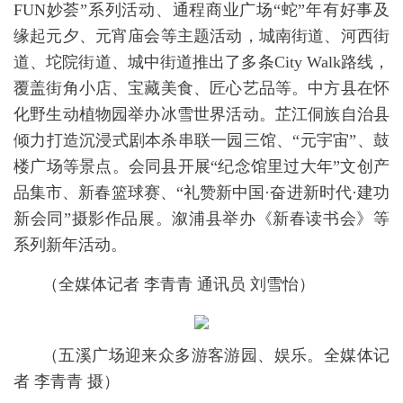
FUN妙荟”系列活动、通程商业广场“蛇”年有好事及
缘起元夕、元宵庙会等主题活动，城南街道、河西街
道、坨院街道、城中街道推出了多条City Walk路线，
覆盖街角小店、宝藏美食、匠心艺品等。中方县在怀
化野生动植物园举办冰雪世界活动。芷江侗族自治县
倾力打造沉浸式剧本杀串联一园三馆、“元宇宙”、鼓
楼广场等景点。会同县开展“纪念馆里过大年”文创产
品集市、新春篮球赛、“礼赞新中国·奋进新时代·建功
新会同”摄影作品展。溆浦县举办《新春读书会》等
系列新年活动。
（全媒体记者 李青青 通讯员 刘雪怡）
（
五溪广场迎来众多游客游园、娱乐。全媒体记
者 李青青 摄）