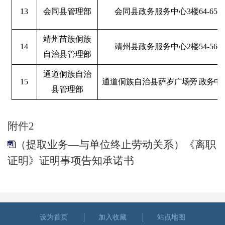
13
会同县管理部
会同县政务服务中心
3
楼
64-65
靖州苗族侗族
14
靖州县政务服务中心
2
楼
54-56
自治县管理部
通道侗族自治
15
通道侗族自治县萨
岁广场旁 政务中
县管理部
附件2
（提取业务—与单位终止劳动关系）《离职
证明》证明事项告知承诺书
设为首页
加入收藏
站点地图