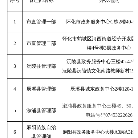
序号
管理部名称
办公地点
1
市直管理一部
怀化市政务服务中心
C
栋
2
楼
49-54
怀化市鹤城区河西街道经济开发区
2
市直管理二部
楼
4
号楼
3
层政务中心
沅陵县政务服务中心三楼
45-47
号
3
沅陵县管理部
沅陵县沅陵镇文化南路教师新村
19
4
辰溪县管理部
辰溪县城东政务中心
2
楼
120-12
溆浦县政务服务中心三楼49、50
5
溆浦县管理部
电话号码07453222626
麻阳苗族自治
6
麻阳县政务服务中心大楼
A3
层
A319-
县管理部