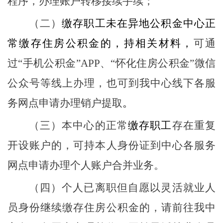
程序，办理账户转移接续手续；
（二）
缴存职工未在
异地
公积金中心正
常缴存住房公积金的，持相关材料，
可通
过
“
手机公积金
”APP
、
“
怀化住房
公积金
”
微信
公众号等线上办理，也可到我中心线下各服
务网点申请办理销户提取
。
（三）
本中心的正常
缴存职工
存在重复
开设账户的，可持
本人身份证
到中心各服务
网点申请办理个人账户合并业务
。
（
四
）个人已离职但自愿以灵活就业人
员身份继续缴存住房公积金的，请前往我中