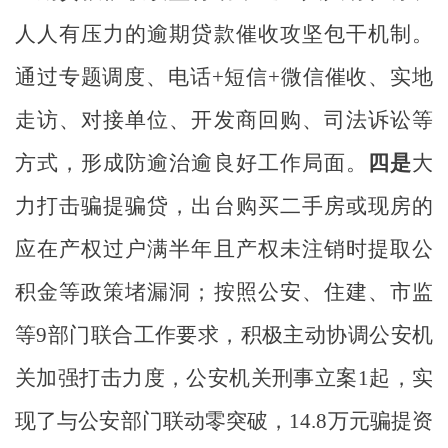
人人有压力的逾期贷款催收攻坚包干机制。
通过专题调度、电话
+
短信
+
微信催收、实地
走访、对接单位、开发商回购、司法诉讼等
方式，形成防逾治逾良好工作局面。
四是
大
力打击骗提骗贷，
出台购买二手房或现房的
应在产权过户满半年且产权未注销时提取公
积金等政策堵漏洞；
按照公安、住建、市监
等
9
部门联合工作要求，积极主动协调公安机
关加强打击力度，
公安机关
刑事立案
1
起
，实
现了与公安部门联动零突破，
14.8
万元骗提资