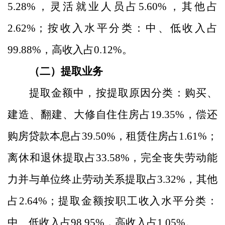
5.28
%
，灵活就业人员占
5.60
%
，其他占
2.62
%
；
按收入水平分类：
中、低收入占
99.88
%
，高收入占
0.12
%
。
（二）提取业务
提取金额中，
按提取原因分类：
购买、
建造、翻建、大修自住住房占
19.35
%
，偿还
购房贷款本息占
39.50
%
，租赁住房占
1.61
%
；
离休和退休提取占
33.58
%
，完全丧失劳动能
力并与单位终止劳动关系提取占
3.32
%
，其他
占
2.64
%
；提取金额按职工收入水平分类：
中、低收入占
98.95
%
，高收入占
1.05
%
。