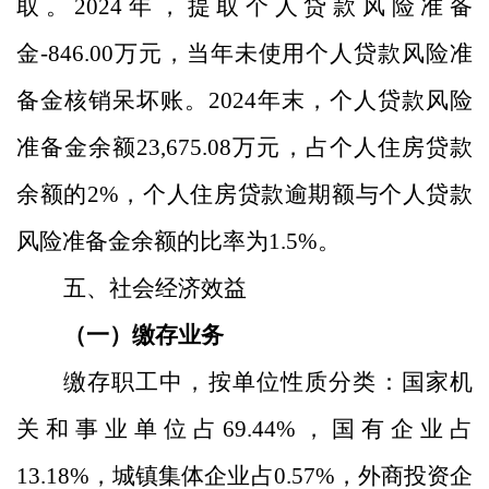
取。
2024
年，提取个人贷款风险准备
金
-846.00
万元，当年未使用个人贷款风险准
备金核销呆坏账。
2024
年末，个人贷款风险
准备金余额
23,675.08
万元，占个人住房贷款
余额的
2%
，个人住房贷款逾期额与个人贷款
风险准备金余额的比率为
1.5
%
。
五、社会经济效益
（一）缴存业务
缴存职工中，
按单位性质分类：
国家机
关和事业单位占
69.44
%
，国有企业占
13.18
%
，城镇集体企业占
0.57
%
，外商投资企