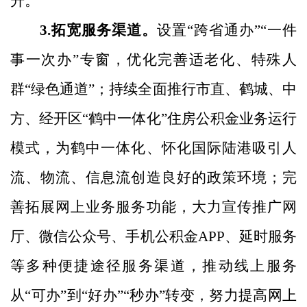
升
。
3
.
拓宽服务渠道。
设置
“
跨省通办
”“
一件
事一次办
”
专窗，优化完善适老化、特殊人
群
“
绿色通道
”
；持续全面推行市直、鹤城、中
方、经开区
“
鹤中一体化
”
住房公积金业务运行
模式，为鹤中一体化、怀化国际陆港吸引人
流、物流、信息流创造良好的政策环境
；
完
善拓展网上业务服务功能，大力宣传推广网
厅、微信公众号、手机公积金
APP
、延时服务
等多种便捷途径服务渠道，推动线上服务
从
“
可办
”
到
“
好办
”“
秒办
”
转变，努力提高网上