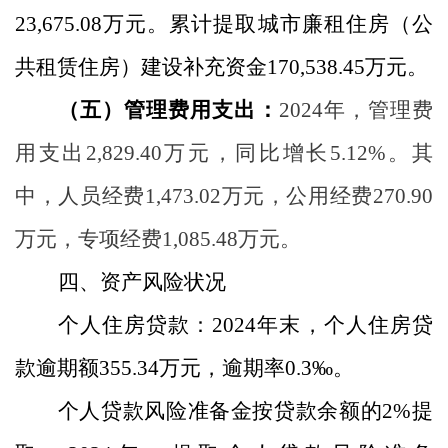
23,675.08
万元。累计提取城市廉租住房（公
共租赁住房）建设补充资金
170,538.45
万元。
（五）管理费用支出
：
2024
年，管理费
用支出
2,829.40
万元，同比
增长
5.12
%
。其
中，人员经费
1,473.02
万元，公用经费
270.90
万元，专项经费
1,085.48
万元。
四、资产风险状况
个人住房贷款：
2024
年末，个人住房贷
款逾期额
355.34
万元，逾期率
0.
3
‰
。
个人贷款风险准备金按贷款余额的
2%
提