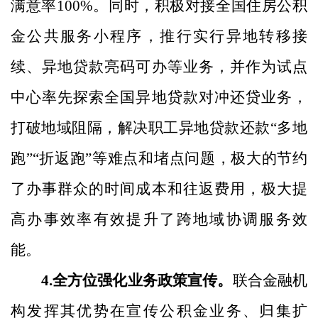
满意率
100%
。同时，
积极对接全国住房公积
金公共服务小程序，推行
实行异地
转移接
续、异地贷款亮码可办等业务，并作为试点
中心率先探索全国异地贷款对冲还贷业务，
打破地域阻隔，解决职工异地贷款还款
“多地
跑”“折返跑”等难点和堵点问题，
极大
的节约
了办事群众的时间成本和往返费用，极大
提
高办事效率有效提升了跨地域协调服务效
能。
4
.
全方位强化业务政策宣传。
联合金融机
构发挥其优势在宣传公积金业务、归集扩