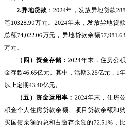
2.
异地贷款
：
2024
年，发放异地贷款
288
笔
10328.90
万元。
2024
年末，发放异地贷款
总额
74,022.06
万元，异地贷款余额
57,981.63
万元。
（四）资金存储：
2024
年末，住房公积
金存款
46.65
亿元。其中，活期
3.25
亿元，
1
年
以上定期
43.40
亿元。
（五）资金运用率：
2024
年末，住房公
积金个人住房贷款余额、项目贷款余额和购
买国债余额的总和占缴存余额的
72.51
%
，比