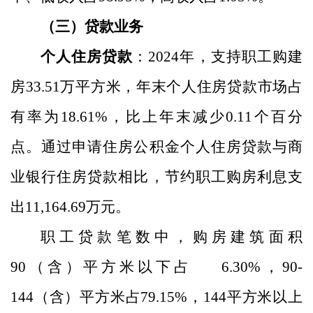
（三）贷款业务
个人住房贷款
：
2024
年，支持职工购建
房
33.51
万平方米，年末个人住房贷款市场占
有率为
18.61
%
，比上年末
减少
0.
11
个百分
点。通过申请住房公积金个人住房贷款
与商
业银行住房贷款相比，
节约职工购房利息支
出
11,164.69
万元。
职工贷款笔数中，购房建筑面积
90
（含）平方米以下占
6.30
%
，
90-
144
（含）平方米占
79.15
%
，
144
平方米以上