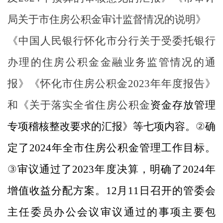
局关于市住房公积金审计监督情况的说明》
《中国人民银行怀化市分行关于受委托银行
办理的住房公积金金融业务监管情况的通
报》《怀化市住房公积金
2023
年年度报告》
和《关于落实全省住房公积金
资金存放管理
专项稽核整改要求的汇报》等七项内容
。
②
确
定了
202
4
年全市住房公积金管理工作目标
。
③
审议通过了
202
3
年度决算，明确了
202
4
年
增值收益分配方案。
1
2
月
1
1
日召开的管委会
主任
委员
办公会议审议通过的事项主要包