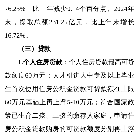
76.23
%
，比上年
减少
0.14
个百分点。
2024
年
末，提取总额
231.25
亿元，比上年末增
长
16.72
%
。
（三）贷款
1.
个人住房贷款
：
个人住房贷款
最高
可贷
款额度
60
万元；人才引进大中专及以上毕业
生首次使用住房公积金贷款可贷款额在上限
60
万元基础上再上浮
5-10
万元；符合国家政
策已生育二孩、三孩的缴存人家庭，申请住
房公积金贷款购房的可贷款额度分别再上浮