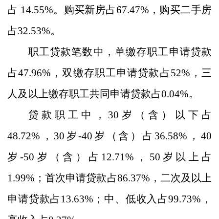
占
14.55
%
。购买新房占
67.47
%
，购买二手房
占
32.53
%
。
职工贷款笔数中，单缴存职工申请贷款
占
47.96
%
，双缴存职工申请贷款占
52
%
，三
人及以上缴存职工共同申请贷款占
0.0
4
%
。
贷款职工中，
30
岁（含）以下占
48.72
%
，
30
岁
-40
岁（含）占
36.58
%
，
40
岁
-50
岁（含）占
12.71
%
，
50
岁以上占
1.99
%
；首次申请贷款占
86.37
%
，二次及以上
申请贷款占
13.63
%
；中、低收入占
99.73
%
，