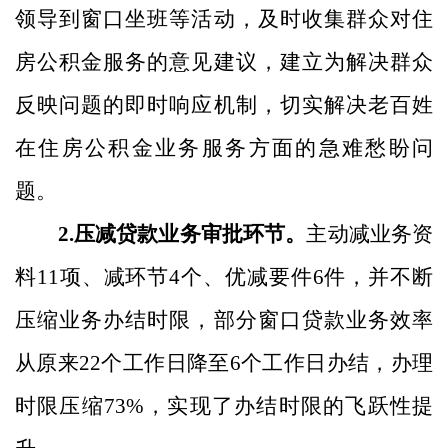
领导到窗口坐班等活动，及时收集群众对住
房公积金服务的意见建议，建立为
解决
群众
反映问题的即时响应机制，切实解决老百姓
在住房公积金业务服务方面的急难愁盼问
题。
2.
压减贷款业务审批环节。
主动减业务资
料
11
项、减环节
4
个、优减要件
6
件，并不断
压缩业务办结时限，部分窗口贷款业务效率
从原来
22
个工作日降至
6
个工作日办结
，办理
时限压缩
73%
，实现了办结时限
的飞跃性提