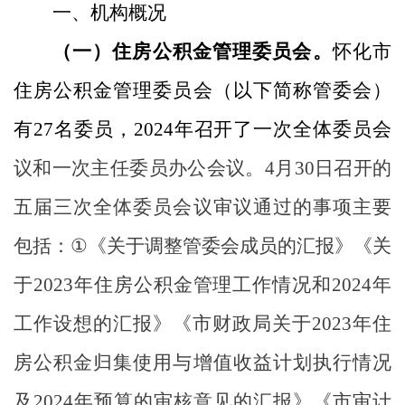
一、
机构概况
（一）
住房公积金管理委员会。
怀化市
住房公积金管理委员会（以下简称管委会）
有
27
名委员，
202
4
年召开了一次全体委员会
议和一次主任委员办公会议。
4
月
30
日召开的
五届
三
次
全体委员
会议审议通过的事项主要
包括：
①
《
关于调整管委会成员的汇报
》《关
于
202
3
年住房公积金
管理工作情况和
2024
年
工作设想的汇报
》《
市财政局
关于
2023
年住
房公积金归集使用与增值收益计划执行情况
及
2024
年预算的审核意见的汇报》《市审计