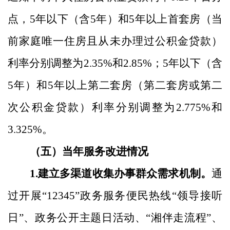
点
，
5
年以下（含
5
年）和
5
年以上首套房（当
前家庭唯一住房且从未办理过公积金贷款）
利率分别
调整
为
2.35
%
和
2.85
%
；
5
年以下（含
5
年）和
5
年以上第二套房（第二套房或第二
次公积金贷款）利率分别
调整
为
2.775
%
和
3.
325
%
。
（五）
当年服务改进情况
1.
建立多渠道收集办事群众需求机制。
通
过开展
“
12345
”
政务服务便民热线
“
领导接听
日
”
、政务公开主题日活动、
“
湘伴走流程
”
、