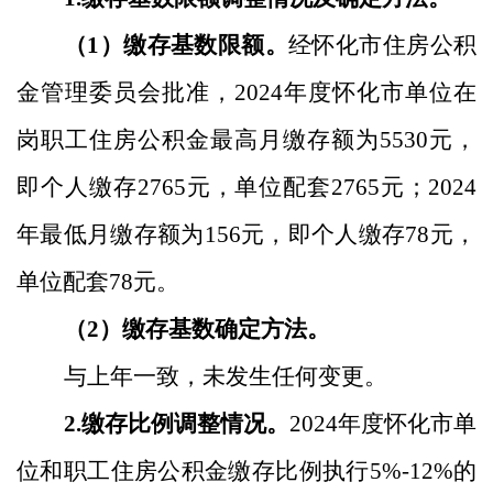
（
1
）缴存基数限额。
经怀化市住房公积
金管理委员会批准，
2024
年度怀化市单位在
岗职工住房
公积金
最高月缴存额为
5530
元，
即个人缴存
2765
元，单位配套
2765
元；
2024
年最低月缴存额为
156
元，即个人缴存
78
元，
单位配套
78
元。
（
2
）缴存基数确定方法。
与上年一致，未发生任何变更。
2.
缴存比例调整情况。
2024
年度怀化市单
位和职工住房公积金缴存比例执行
5%-12%
的