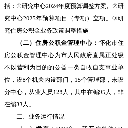
括：
①
研究中心
2024
年度预算调整方案
。
②
研
究中心
2025
年预算项目（专项）立项。
③
研
究住房公积金业务政策调整措施。
（二）住房公积金管理中心：
怀化市住
房公积金管理中心为市人民政府直属正处级
不以营利为目的的公益一类自收自支事业单
位，设
8
个机关内设部门，
15
个管理部，未设
分中心，从业人员
12
8
人，其中在编
95
人，非
在编
33
人。
二、业务运行情况