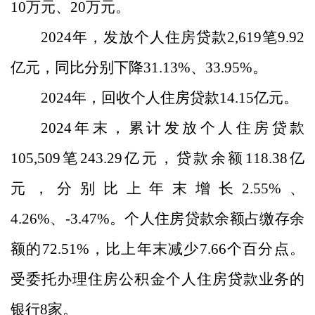
10
万元、
20
万元。
2024
年，发放个人住房贷款
2,619
笔
9.92
亿元，同比分别
下降
31.13
%
、
33.95
%
。
2024
年，回收个人住房贷款
14.15
亿元。
2024
年末，累计发放个人住房贷款
105,509
笔
243.29
亿元，贷款余额
118.38
亿
元，
分别
比上年末增长
2
.55%
、
4.26%
、
-3.47%
。个人住房贷款余额占缴存余
额的
72.51
%
，比上年末减少
7.66
个百分点。
受委托办理住房公积金个人住房贷款业务的
银行
8
家。