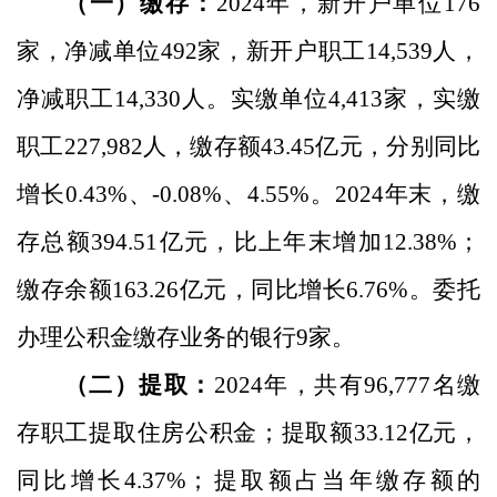
（一）缴存：
202
4
年，新开户单位
176
家
，
净
减
单位
492
家，新开户职工
14,539
人，
净
减
职工
14,330
人。实缴单位
4,413
家，实缴
职工
227,982
人，缴存额
43.45
亿元，
分别同比
增长
0.43
%
、
-0.08%
、
4.55%
。
202
4
年末，缴
存总额
394.51
亿元，比上年末增加
12.38
%
；
缴存余额
163.26
亿元，同比增长
6.76
%
。委托
办理公积金缴存业务的银行
9
家。
（二）提取：
2024
年，共有
96,777
名缴
存职工提取住房公积金；提取额
33.12
亿元，
同比增长
4.37
%
；提取额占当年缴存额的