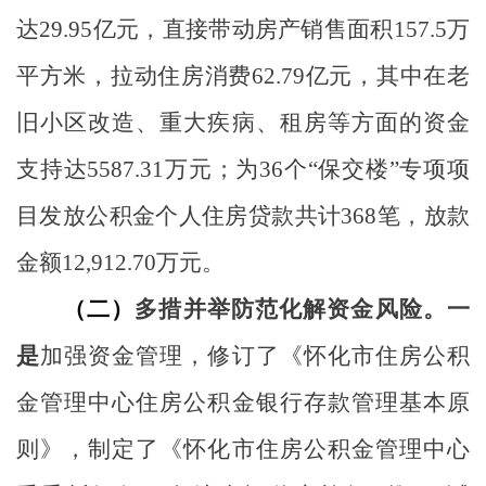
达
29.95
亿元，直接带动房产销售面积
157.5
万
平方米，拉动住房消费
62.79
亿元，其中在老
旧小区改造、重大疾病、租房等方面的资金
支持达
5587.31
万元；为
36
个“保交楼”专项项
目发放公积金个人住房贷款共计
368
笔，放款
金额
12,912.70
万元。
（二）
多措并举防
范化解资金风险。
一
是
加强资金管理，修订了《怀化市住房公积
金管理中心住房公积金银行存款管理基本原
则》，制定了《怀化市住房公积金管理中心