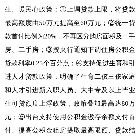
生、暖民心政策：
①上调贷款上限，将贷款
最高额度由
50
万元提高至
60
万元；②统一贷
款首付比例为
20%
，不再区分购房面积及一手
房、二手房；③按央行通知下调住房公积金
贷款利率
0.25
个百分点；④支持促进生育和引
进人才贷款政策，明确了生育二孩三孩家庭
和人才引进新入职人员、大中专及以上毕业
生可贷额度上浮政策，政策叠加最高达
80
万
元；⑤出台支持使用公积金缴存余额支付首
付、提高公积金租房提取最高限额、贷款结