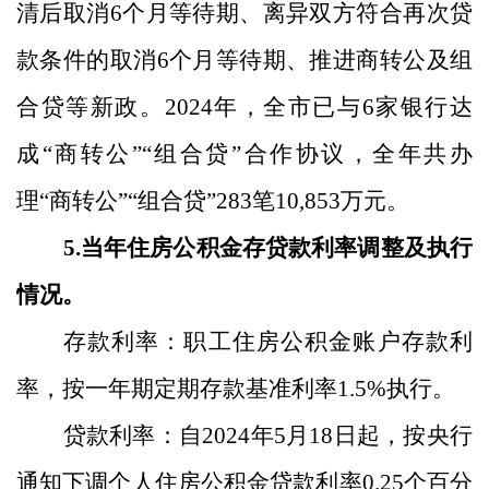
清后取消
6
个月等待期、离异双方符合再次贷
款条件的取消
6
个月等待期、推进商转公及组
合贷等新政。
2024
年，全市已与
6
家银行达
成“商转公”“组合贷”合作协议，全年共办
理“商转公”“组合贷”
283
笔
10,853
万元。
5.
当年住房公积金存贷款利率调整及执行
情况。
存款利率：职工住房公积金账户存款利
率，按一年期定期存款基准利率
1.5%
执行。
贷款利率：
自
2024
年
5
月
1
8
日起，按央行
通知下调个人住房公积金贷款利率
0.
2
5
个百分