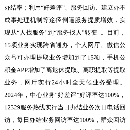
办结率；利用
“
好差评
”
、服务回访、建立
办不
成事处理机制
等途径倒逼服务提质增效，实
现从
“
人找服务
”
到
“
服务找人
”
转变
。目前，
15
项业务实现跨省通办，个人网厅、微信公
众号可办理提取业务增加到了
15
项，手机公
积金
APP
增加了离退休提取、离职提取等提取
业务，网厅实行
24
小时全天候业务受理。
2024
年，中心业务
“
好差评
”
好评率达
100%
，
12329
服务热线实行当日办结业务次日电话回
访，每日办结业务回访率达
100%
，群众回访