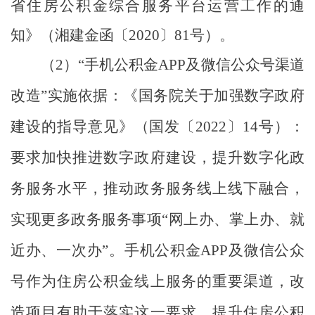
省住房公积金综合服务平台运营工作的通
知》
（
湘建金函
〔
2020
〕
81
号
）
。
（
2
）
“
手机公积金
APP
及微信公众号渠道
改造
”
实施依据：
《国务院关于加强数字政府
建设的指导意见》（国发〔
2022
〕
14
号）：
要求加快推进数字政府建设，提升数字化政
务服务水平，推动政务服务线上线下融合，
实现更多政务服务事项
“
网上办、掌上办、就
近办、一次办
”
。手机公积金
APP
及微信公众
号作为住房公积金线上服务的重要渠道，改
造项目有助于落实这一要求，提升住房公积