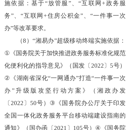
施依据：基于
“
放管服
”
、
“
互联网
+
政务服
务
”
、
“
互联网
+
住房公积金
”
、
“
一件事一次
办
”
等改革要求。
（
8
）
“
湘易办
”
超级移动终端实施依据：
①
《
国务院关于加快推进政务服务标准化规范
化便利化的指导意见》（国发〔
2022
〕
5
号）
②
《湖南省深化
“
一网通办
”
打造
“
一件事一次
办
”
升级版攻坚行动方案》（湘政办发
〔
2022
〕
50
号）
③
《国务院办公厅关于印发
全国一体化政务服务平台移动端建设指南的
通知》（国办函〔
2021
〕
105
号）
④
《国务院