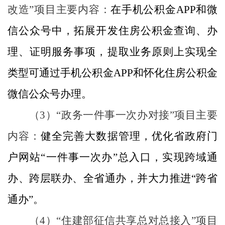
改造
”
项目主要内容：
在手机公积金
APP
和微
信公众号中，拓展开发住房公积金查询、办
理、证明服务事项，提取业务原则上实现全
类型可通过手机公积金
APP
和怀化住房公积金
微信公众号办理。
（
3
）
“
政务一件事一次办对接
”
项目主要
内容：
健全完善大数据管理，优化省政府门
户网站
“
一件事一次办
”
总入口，实现跨域通
办、跨层联办、全省通办，并大力推进
“
跨省
通办
”
。
（
4
）
“
住建部征信共享总对总接入
”
项目