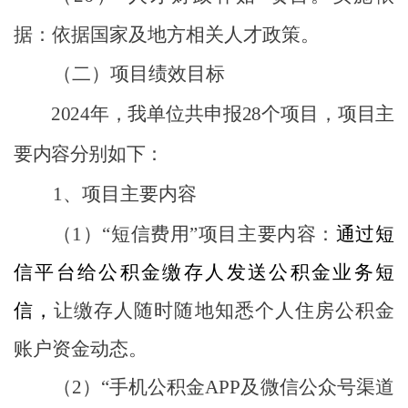
据：
依据国家及地方相关人才政策
。
（二）项目绩效目标
2024
年，我单位共申报
28
个项目，项目主
要内容分别如下：
1
、项目主要内容
（
1
）
“
短信费用
”
项目主要内容：
通过短
信平台给公积金缴存人发送公积金业务短
信，
让缴存人随时随地知悉个人住房
公积金
账户
资金动态。
（
2
）
“
手机公积金
APP
及微信公众号渠道