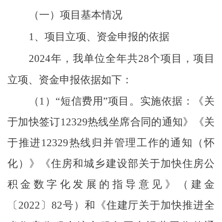
（一）项目基本情况
1
、项目立项、资金申报的依据
2024
年，我单位全年共
28
个项目，项目
立项、资金申报依据如下：
（
1
）
“
短信费用
”
项目。实施依据：《关
于加快签订
12329
热线坐席合同的通知
》《
关
于推进
12329
热线归并管理工作的通知
（
怀
化
）》《
住房和城乡建设部关于加快住房公
积金数字化发展的指导意见》
（
建金
〔
2022
〕
82
号
）
和《住建厅关于加快推进全