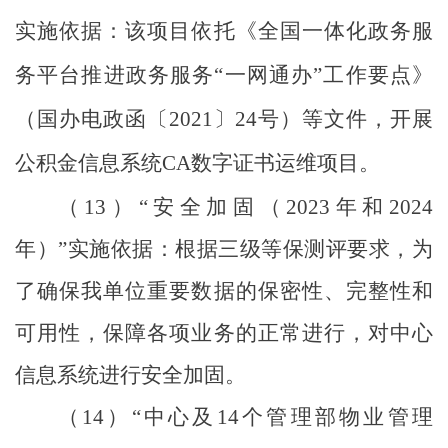
实施依据：该项目依托《全国一体化政务服
务平台推进政务服务
“
一网通办
”
工作要点》
（国办电政函〔
2021
〕
24
号）等文件，开展
公积金信息系统
CA
数字证书运维项目。
（
13
）
“
安全加固（
2023
年和
2024
年）
”
实施依据：根据三级等保测评要求，为
了确保我单位重要数据的保密性、完整性和
可用性，保障各项业务的正常进行，对中心
信息系统进行安全加固。
（
14
）
“
中心及
14
个管理部物业管理