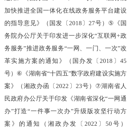
加快推进全国一体化在线政务服务平台建设
的指导意见》
（
国发〔
2018
〕
27
号
）
⑤
《国
务院办公厅关于印发进一步深化
“
互联网
+
政
务服务
”
推进政务服务
“
一网、一门、一次
”
改
革实施方案的通知》
（
国办发〔
2018
〕
45
号
）
⑥
《湖南省
“
十四五
”
数字政府建设实施方
案》（湘政办函〔
2022
〕
23
号）
⑦
湖南省人
民政府办公厅关于印发《湖南省深化
“
一网通
办
”
打造
“
一件事一次办
”
升级版攻坚行动方
案》的通知（湘政办发〔
2022
〕
50
号）