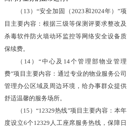
（
13
）
“
安全加固（
2023
和
2024
年）
”
项
目主要内容：根据三级等保测评要求整改及
杀毒软件防火墙动环监控等网络安全设备质
保续费。
（
14
）
“
中心及
14
个管理部物业管理
费
”
项目主要内容：通过专业的物业服务公司
管理办公区域及周边环境，给办事群众提供
舒适温馨的服务场所。
（
15
）
“12329
热线
”
项目主要内容：本年
度设立
6
个
12329
人工座席服务热线，保障日