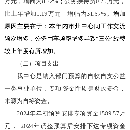
万元，增幅为
8.72%
；
公务接待费
0.79
万元，
比上年增加
0.19
万元，增幅为
31.67%
。
增加
原因主要在于：本年内市州中心间工作交流
频次增多，公务用车频率增多导致
“三公”经费
较上年度有所增加。
（二）项目支出
我中心是纳入部门预算的自收自支公益
一类事业单位，专项资金性质是财政资金，
来源为自筹资金。
2024
年年初预算安排专项资金
1589.57
万
元，
2024
年调整预算后安排下达专项资金