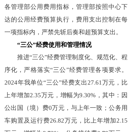
各管理部公用费用指标，管理部按照中心下
达的公用经费预算执行，费用支出控制在每
一项指标内，严禁先斩后奏和超预算支出。
“
三公
”
经费使用和管理情况
推进
“
三公
”
经费管理制度化、规范化、程
序化，严格落实
“
三公
”
经费管理各项要求。
2024
年我单位
“三公”经费
支出
27.61
万元，比
上年增加
2.35
万元，增幅为
9.30%
，其中：因
公出国（境）费
0
万元，与上年一致；公务用
车购置及运行费
26.82
万元，比上年增加
2.15