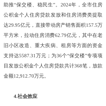
助推
“
保交楼、稳民生
”
。
2024
年，全市住房
公积金个人住房贷款发放和住房消费类提取
达
29.95
亿元，直接带动房产销售面积
157.5
万
平方米，拉动住房消费
62.79
亿元，其中在老
旧小区改造、重大疾病、租房等方面的资金
支持达
5587.31
万元；为
36
个
“
保交楼
”
专项项
目发放公积金个人住房贷款共计
368
笔，放款
金额
12,912.70
万元。
4.
社会效应