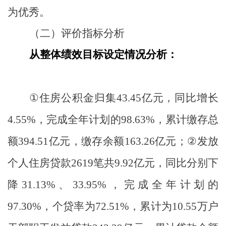
为优秀。
（二）评价指标分析
从整体绩效目标设定情况分析
：
①
住房公积金归集
43.45
亿元，同比增长
4.55%
，完成全年计划的
98.63%
，累计缴存总
额
394.51
亿元，缴存余额
163.26
亿元；
②
发放
个人住房贷款
2619
笔共
9.92
亿元，同比分别下
降
31.13%
、
33.95%
，完成全年计划的
97.30%
，个贷率为
72.51%
，累计为
10.55
万户