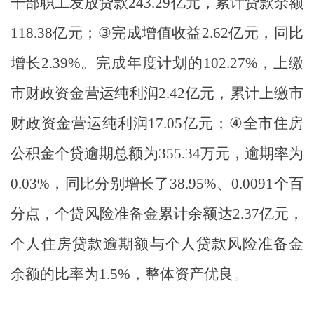
干部职工发放贷款
243.29
亿元，累计贷款余额
118.38
亿元；
③
完成增值收益
2.62
亿元，同比
增长
2.39%
。完成年度计划的
102.27%
，上缴
市财政资金营运纯利润
2.42
亿元，累计上缴市
财政资金营运纯利润
17.05
亿元；
④
全市住房
公积金个贷逾期总额为
355.34
万元，逾期率为
0.03%
，同比分别增长了
38.95%
、
0.0091
个百
分点，个贷风险准备金累计余额达
2.37
亿元，
个人住房贷款逾期额与个人贷款风险准备金
余额的比率为
1.5%
，整体资产优良。