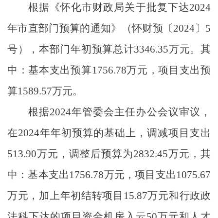
根据《怀化市财政局关于批复下达
2024
年市直部门预算的通知》（怀财预
〔
2024
〕
5
号
），本部门年初预算总计
3346.35
万元。其
中：基本支出预算
1756.78
万元，项目支出预
算
1589.57
万元。
根据
2024
年管委会主任办公会议审议，
在
2024
年年初预算的基础上，调减项目支出
513.90
万元，调整后预算为
2832.45
万元，其
中：基本支出
1756.78
万元，项目支出
1075.67
万元，加上年初结转项目
15.87
万元和行政政
法科下达的项目资金机房入云
50
万元和人才