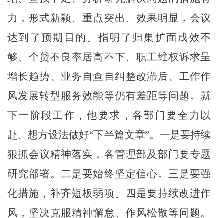
力，形式新颖、重点突出、效果明
显
，会议
达到了预期目的。
指明了
归集扩面成效不
够、个贷不良率居高不下、职工维权诉求呈
增长趋势、
业务自查自纠整改滞后
、
工作作
风发展转型服务效能等
仍有差距等问题
。就
下一阶段工作，他要求，各部门要全力以
赴、想方设法做好
“下半篇文章”。一是要持续
狠抓
会议精神
落实，
各管理部及部门要专题
研究部署
。二是要始终坚定信心。三是要
强
化措施，
补齐短板弱项。四是要持续改进作
风，坚决克服精神懈怠、作风松散等问题。