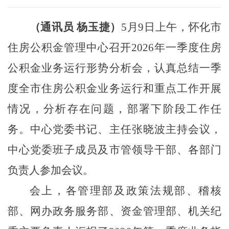
（通讯员
杨玉捷）
5月9日
上午
，怀化市
住房公积金管理中心召开
2026年一季度
住房
公积金
业务运行形势分析会，认真总结一季
度
全市
住房公积金业务运行和重点工作开展
情况，分析存在问题，部署
下阶段
工作任
务。
中心党委
书记、
主任张晓波
主持会议，
中心党委班子成员及市管领导干部、
各
部门
负责人参加会议。
会上，
各
管理部及政策法规部、稽核
部、网办政务服务部、资金管理部、机关纪