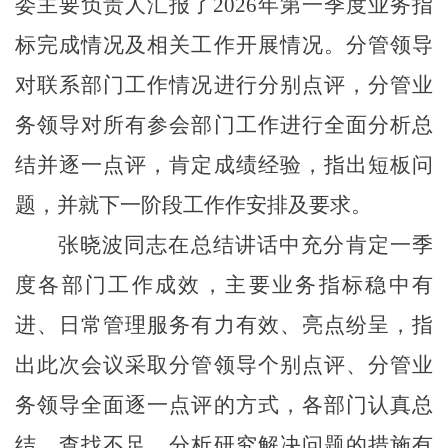
委主要负责人汇报了
2026年第一季度业务指
标完成情况及相关工作
开展情况
。分管领导
对联系
部门
工作
情况进行
分别
点评，
分管业
务领导对所有参会部门工作
进行全面分析总
结并
逐一
点评，
肯定成绩经验，指出短板问
题，
并就下一阶段工作
作安排及
要求
。
张晓波同志
在总结讲话中充分肯定一季
度
各部门
工作成效，
主要业务指标稳中有
进、日常管理服务有力有效、亮点纷呈，
指
出
此次会议采取分管领导个别点评、分管业
务领导全面逐一点评的方式，各部门认真总
结、查找不足、分析研究解决问题的措施有