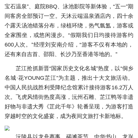
宝石温泉”、庭院BBQ、泳池影院等新体验，“五一”期
间客房全部预订一空。天沐云端温泉酒店内，四十余
个露天汤池错落分布，绿植环绕，热气氤氲，游客或
全家围坐，或悠闲漫步。“假期我们日均接待游客约
600人次。”经理刘安南介绍，“游客不仅有本地的，
还有来自吉首、邵阳、长沙乃至香港等地的。”
芷江抢抓新晋“国家历史文化名城”热度，以“侗乡
名城·花YOUNG芷江”为主题，推出十大文旅活动。
中国人民抗战胜利受降纪念馆累计接待游客16.2万人
次。飞虎风情街热度高涨，沅州石雕、芷江鸭等非遗
好物与非遗大秀《芷此千年》轮番呈现，为游客打造
穿越时空的文化盛宴，成为夜间文旅打卡新地标。
沅陵县以龙舟赛事、碣滩茶节、中华书山、龙兴