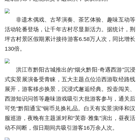
非遗木偶戏、古琴演奏、茶艺体验、趣味互动等
活动轮番登场，让千年古村尽显新活力。据统计，荆
坪古村景区假期累计接待游客6.58万人次，同比增长
130倍。
洪江市黔阳古城推出的“烟火黔阳·奇遇西游”沉浸
式实景展演备受青睐，五大主题点位沿西游取经路线
展开，游客移步换景，沉浸式邂逅经典。投壶闯关、
西游知识问答等趣味游戏吸引大批游客参与，通关后
可凭“黔阳通宝”铜币兑换礼品。白天有实景演绎和汉
服巡游，夜晚有主题派对和“芙蓉·雅集”演出，昼夜活
动不间断，假日期间共吸引游客16万余人次。