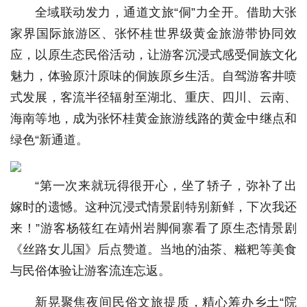
全域联动发力，通道文旅“侗”力全开。借助大张
家界国际旅游区、张怀桂世界级黄金旅游带协同效
应，以原生态民俗活动，让游客沉浸式感受侗族文化
魅力，体验原汁原味的侗族原乡生活。自驾游客井喷
式发展，客流半径辐射至湖北、重庆、四川、云南、
海南等地，成为张怀桂黄金旅游线路的黄金中继点和
绿色“新通道。
“第一次来就玩得很开心，坐了轿子，弥补了出
嫁时的遗憾。这种沉浸式情景剧特别新鲜，下次我还
来！”游客杨筱红在靖州岩脚侗寨看了原生态情景剧
《丝路女儿国》后点赞道。当地的油茶、糍粑等美食
与民俗体验让游客流连忘返。
新晃聚焦夜间民俗文旅提质，精心筹办乡土“院