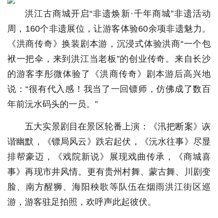
洪江古商城开启“非遗焕新·千年商城”非遗活动
周，160个非遗展位，让游客体验60余项非遗魅力。
《洪商传奇》换装剧本游，沉浸式体验洪商“一个包
袱一把伞，来到洪江当老板”的创业传奇。来自长沙
的游客李彤微体验了《洪商传奇》剧本游后高兴地
说：“很有代入感！我当了一回镖师，仿佛成了数百
年前沅水码头的一员。”
五大实景剧目在景区轮番上演：《汛把断案》诙
谐幽默，《镖局风云》跌宕起伏，《沅水往事》尽显
排帮豪迈，《戏院新说》展现戏曲传承，《商城喜
事》再现市井风情。更有贵州村舞、蒙古舞、川剧变
脸、南方醒狮、海阳秧歌等队伍在烟雨洪江街区巡
游，游客驻足拍照，欢呼声此起彼伏。