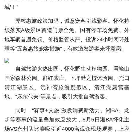
城’！”
硬核惠旅政策加码，诚意宠客引流聚客。怀化持
续落实A级景区首道门票全免、国有停车场免费、外
地车辆首违免罚、价格监管从严、投诉24小时闭环处
理等“五条惠旅宠客措施”，有效激发游客来怀意愿。
自驾旅游火热出圈，怀化野生动植物园、雪峰山
国家森林公园、群红农庄、下坪黔之橙体验园、托口
清江湖景区、沅神湾旅游度假区、清江湖露营基
地、“麻尔代夫”等景点，吸引大批自驾游客。
同时，“赛事+文旅”激发消费新活力。湘BA、龙
超等赛事的流量叠加效应放大，5月5日湘BA怀化主
场VS永州队比赛吸引近4000名观众现场观赛，上座