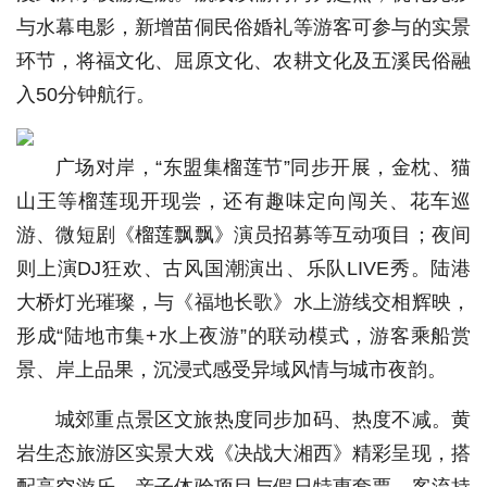
与水幕电影，新增苗侗民俗婚礼等游客可参与的实景
环节，将福文化、屈原文化、农耕文化及五溪民俗融
入50分钟航行。
广场对岸，“东盟集榴莲节”同步开展，金枕、猫
山王等榴莲现开现尝，还有趣味定向闯关、花车巡
游、微短剧《榴莲飘飘》演员招募等互动项目；夜间
则上演DJ狂欢、古风国潮演出、乐队LIVE秀。陆港
大桥灯光璀璨，与《福地长歌》水上游线交相辉映，
形成“陆地市集+水上夜游”的联动模式，游客乘船赏
景、岸上品果，沉浸式感受异域风情与城市夜韵。
城郊重点景区文旅热度同步加码、热度不减。黄
岩生态旅游区实景大戏《决战大湘西》精彩呈现，搭