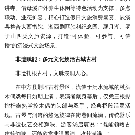
讲寺、借母溪户外养生休闲等特色活动为支撑，多点
联动、业态扩容，精心打造假日文旅消费盛宴。辰溪
县整合大酉书院、湘西剿匪胜利纪念园、馨月湖、罗
子山四类文旅资源，打造“可体验、可参与、可传
播”的沉浸式文旅场景。
非遗赋能：多元文化焕活古城古村
非遗扎根古村，文脉浸润人心。
在中方县荆坪古村景区，流传于沅水流域的杖头
木偶戏每日如期上演，表演者藏身幕后，仅凭三根操
控杆娴熟掌控木偶的头部与双手，经典桥段活灵活
现。古琴与洞箫的悠远旋律在街巷间流淌，传统器乐
与非遗技艺交相辉映。游客汤启宸说：“既能领略古
建筑韵味，还能欣赏非遗展演，收获满满。”