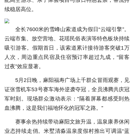
配高空游乐、亲子体验项目与假日特惠套票，客流持
续稳居高位。
全长7600米的雪峰山索道成为假日“云端引擎”。
云端市集、放空营地、花瑶民俗表演等特色板块持续
吸引游客。假期首日，该索道累计接待游客突破1万
人次，周边重点民宿及住宿预订率超过九成，“留客
过夜”效应显著。
5月2日晚，麻阳福寿广场上千群众冒雨观赛，见
证张雪机车53号赛车海外逆袭夺冠，全员沸腾共庆冠
军时刻。现场群众激动表示：“隔着屏幕都感受到热
血沸腾，这是我们福地怀化的冠军之路。”
赛事余热持续带动麻阳文旅升温，温泉康养休闲
业态持续走俏。米墅清淼温泉度假村推出可调温“蓝