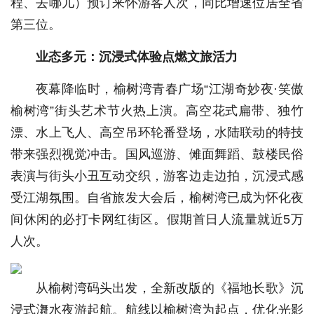
程、去哪儿）预订来怀游客人次，同比增速位居全省
第三位。
业态多元：沉浸式体验点燃文旅活力
夜幕降临时，榆树湾青春广场“江湖奇妙夜·笑傲
榆树湾”街头艺术节火热上演。高空花式扁带、独竹
漂、水上飞人、高空吊环轮番登场，水陆联动的特技
带来强烈视觉冲击。国风巡游、傩面舞蹈、鼓楼民俗
表演与街头小丑互动交织，游客边走边拍，沉浸式感
受江湖氛围。自省旅发大会后，榆树湾已成为怀化夜
间休闲的必打卡网红街区。假期首日人流量就近5万
人次。
从榆树湾码头出发，全新改版的《福地长歌》沉
浸式㵲水夜游起航。航线以榆树湾为起点，优化光影