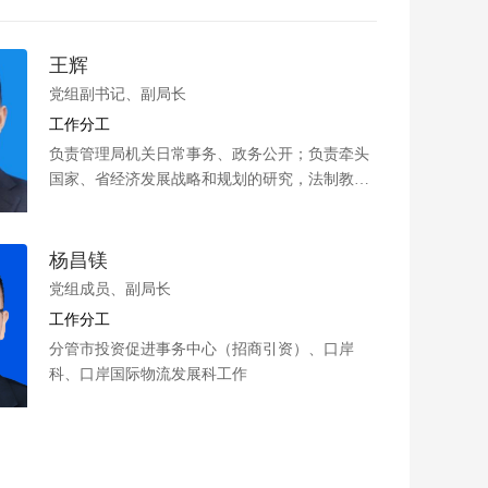
王辉
党组副书记、副局长
工作分工
负责管理局机关日常事务、政务公开；负责牵头
国家、省经济发展战略和规划的研究，法制教
育、宣传和政策法规解读，人大建议案、政协提
案办理；机关党建，机关纪委，党风廉政建设，
意识形态（网络意识形态）；组织人事、离退休
杨昌镁
人员管理服务；财务审计；对外经济合作、外资
党组成员、副局长
等工作。分管办公室、政策研究科、机关党委、
工作分工
人事科（离退休人员管理服务科）、财审科、投
分管市投资促进事务中心（招商引资）、口岸
资管理和对外经济合作科。
科、口岸国际物流发展科工作