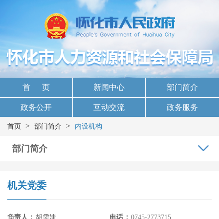
首 页
新闻中心
部门简介
政务公开
互动交流
政务服务
>
>
首页
部门简介
内设机构
部门简介
机关党委
：
：
负责人
胡雯婕
电话
0745-2773715