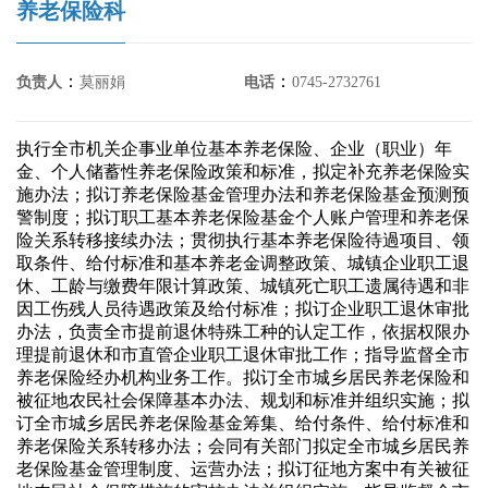
养老保险科
：
：
负责人
莫丽娟
电话
0745-2732761
执行全市机关企事业单位基本养老保险、企业（职业）年
金、个人储蓄性养老保险政策和标准，拟定补充养老保险实
施办法；拟订养老保险基金管理办法和养老保险基金预测预
警制度；拟订职工基本养老保险基金个人账户管理和养老保
险关系转移接续办法；贯彻执行基本养老保险待過项目、领
取条件、给付标准和基本养老金调整政策、城镇企业职工退
休、工龄与缴费年限计算政策、城镇死亡职工遗属待遇和非
因工伤残人员待遇政策及给付标准；拟订企业职工退休审批
办法，负责全市提前退休特殊工种的认定工作，依据权限办
理提前退休和市直管企业职工退休审批工作；指导监督全市
养老保险经办机构业务工作。拟订全市城乡居民养老保险和
被征地农民社会保障基本办法、规划和标准并组织实施；拟
订全市城乡居民养老保险基金筹集、给付条件、给付标准和
养老保险关系转移办法；会同有关部门拟定全市城乡居民养
老保险基金管理制度、运营办法；拟订征地方案中有关被征