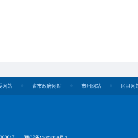
委网站
省市政府网站
市州网站
区县网
00017
湘ICP备11003356号-1