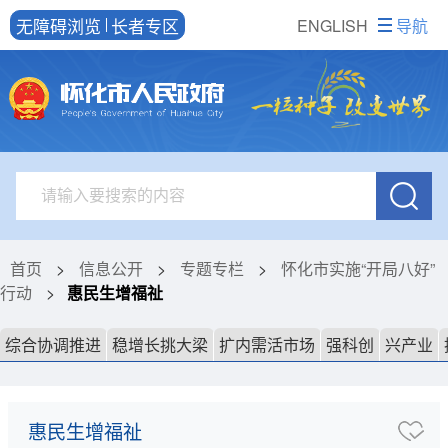
无障碍浏览
长者专区
ENGLISH
导航
首页
>
信息公开
>
专题专栏
>
怀化市实施“开局八好”
行动
>
惠民生增福祉
综合协调推进
稳增长挑大梁
扩内需活市场
强科创
兴产业
惠民生增福祉