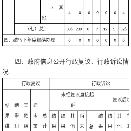
3.其
4
0
0
0
0
0
4
他
（七）总计
306
200
0
9
12
1
528
四、结转下年度继续办理
8
0
0
0
0
0
8
四、政府信息公开行政复议、行政诉讼情
况
行政复议
行政诉讼
未经复议直接起
复议后
诉
结
其
尚
结
果
他
未
果
总
结
结
其
尚
结
结
其
维
计
纠
结
审
果
果
他
未
果
果
他
总