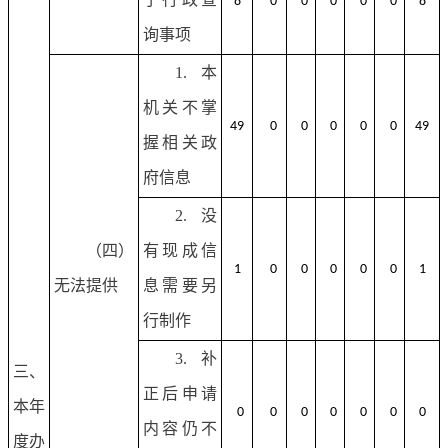
8
0
0
0
0
0
8
询事项
1.本
机关不掌
49
0
0
0
0
0
49
握相关政
府信息
2.没
（四）
有现成信
1
0
0
0
0
0
1
无法提供
息需要另
行制作
3.补
三、
正后申请
本年
0
0
0
0
0
0
0
内容仍不
度办