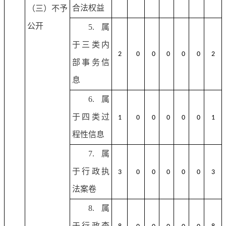
合法权益
（三）不予
公开
5.属
于三类内
2
0
0
0
0
0
2
部事务信
息
6.属
于四类过
1
0
0
0
0
0
1
程性信息
7.属
于行政执
3
0
0
0
0
0
3
法案卷
8.属
于行政查