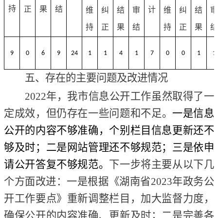
持
正
果
结
计
维
纠
结
审
维
纠
结
持
正
果
结
持
正
果
9
0
6
9
24
1
1
4
1
7
0
0
1
1
五、存在的主要问题及改进情况
2022年，我市信息公开工作虽然取得了一
定成效，但
仍存在一些问题和不足
。
一是信息
公开的内容不够准确，个别栏目信息更新还不
够及时；二是网站管理还不够规范；三是依申
请公开答复不够规范。
下一步将主要从以下几
个方面改进：一是根据《湖南省
2023年政务公
开工作要点》重新调整栏目，加大监督力度，
确保公开的内容准确、更新及时；二是完善各