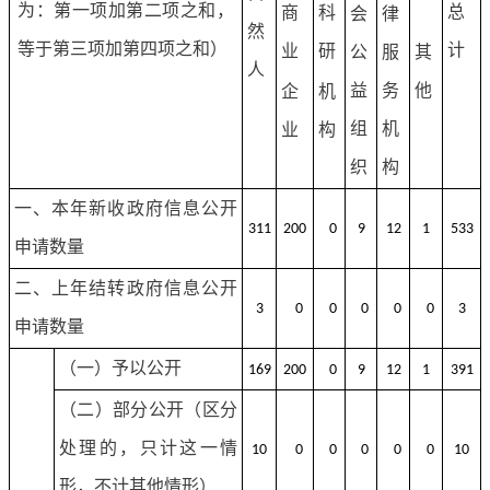
为：第一项加第二项之和，
总
商
科
会
律
然
等于第三项加第四项之和）
计
业
研
公
服
其
人
益
务
他
企
机
组
机
业
构
织
构
一、本年新收政府信息公开
311
200
0
9
12
1
533
申请数量
二、上年结转政府信息公开
3
0
0
0
0
0
3
申请数量
（一）予以公开
169
200
0
9
12
1
391
（二）部分公开（区分
处理的，只计这一情
10
0
0
0
0
0
10
形，不计其他情形）