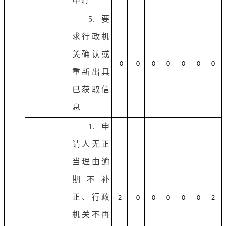
5.要
求行政机
关确认或
0
0
0
0
0
0
0
重新出具
已获取信
息
1.申
请人无正
当理由逾
期不补
正、行政
2
0
0
0
0
0
2
机关不再