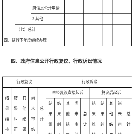
府信息公开申请
3.其他
（七）总计
四、结转下年度继续办理
四、政府信息公开行政复议、行政诉讼情况
行政复议
行政诉讼
未经复议直接起诉
复议后起诉
结
结
其
尚
结
结
其
尚
结
结
其
尚
果
果
他
未
总
果
果
他
未
总
果
果
他
未
总
维
纠
结
审
计
维
纠
结
审
计
维
纠
结
审
计
持
正
果
结