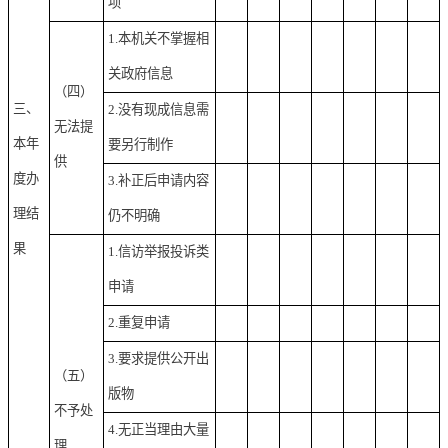
项
1.本机关不掌握相
关政府信息
（四）
三、
2.没有现成信息需
无法提
本年
要另行制作
供
度办
3.补正后申请内容
理结
仍不明确
果
1.信访举报投诉类
申请
2.重复申请
3.要求提供公开出
（五）
版物
不予处
4.无正当理由大量
理