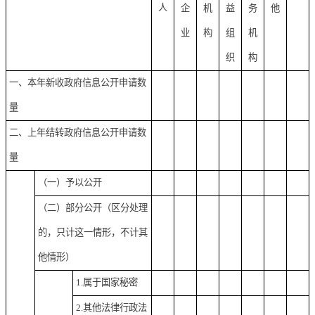
人
企
机
益
务
他
业
构
组
机
织
构
一、本年新收政府信息公开申请数
量
二、上年结转政府信息公开申请数
量
（一）予以公开
（二）部分公开
（区分处理
的，只计这一情形，不计其
他情形）
1.属于国家秘密
2.其他法律行政法