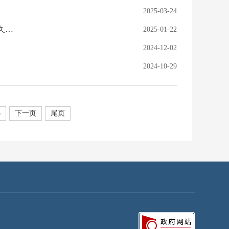
2025-03-24
许忠建：坚持用改革精神和严的标准管党治党 坚决打赢反腐败斗争攻坚战持久战总体战
2025-01-22
2024-12-02
2024-10-29
5
下一页
尾页