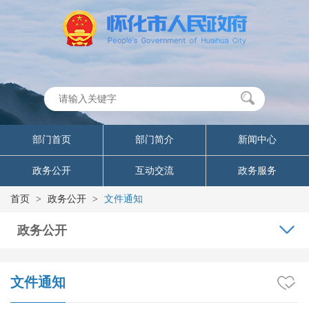
部门首页
部门简介
新闻中心
政务公开
互动交流
政务服务
首页
>
政务公开
>
文件通知
政务公开
文件通知