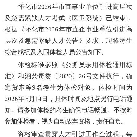
怀化市
2026
年市直事业单位引进高层次
及急需紧缺人才
考试
（医卫系统）
已结束，
根据《
怀化市
2026
年市直企事业单位引进高
层次及急需紧缺人才公告
》要求，现将考生
综合成绩及入围体检人员公告如下。
体检标准参照《公务员录用体检通用标
准》和湘禁毒委〔
2020
〕
26
号文件执行，确
定贺东
等
9
名考生为体检对象。
体检时间为
2026
年
5
月
14
日，
具体时间及地点另行电话通
知。请参加体检的考生确保电话畅通。不按时
参加体检者，视为自动放弃资格，责任自负。
资格审查贯穿
人才引进
工作全过程，每