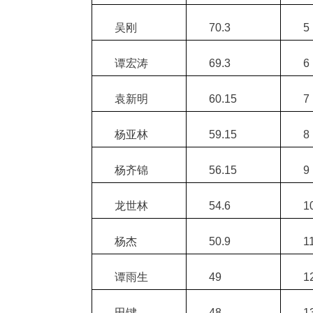
吴刚
70.3
5
谭宏涛
69.3
6
袁新明
60.15
7
杨亚林
59.15
8
杨齐锦
56.15
9
龙世林
54.6
1
杨杰
50.9
1
谭雨生
49
1
田键
48
1