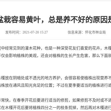
盆栽容易黄叶，总是养不好的原因
发布时间：2021-07-20 15:27
信息来源：怀化市林业局
经常见到的灌木花种，也是一种深受花友们喜爱的花卉，木槿
不仅会影响植株的美观，还会对植株的生长产生危害，那么下面
放在阴暗处或不透光的地方养护，会很容易使植株出现营养不
植株放在通风且阳光充足的位置；不过在夏季要适当的植株进行
快，在春季开花后要进行适当的修剪，如果修剪不及时或不进
以在木槿开花后要将植株四分之一的枝条剪掉，然后再对木槿进