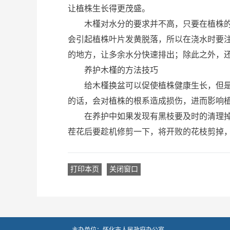
让植株生长得更茂盛。
木槿对水分的要求并不高，只要在植株的生
会引起植株叶片发黄脱落，所以在浇水时要
的地方，让多余水分快速排出；除此之外
养护木槿的方法技巧
给木槿换盆可以促使植株健康生长，但是在
的话，会对植株的根系造成损伤，进而影响
在养护中如果发现有黑枝要及时的清理掉，
茬花后要趁机修剪一下，将开败的花枝剪掉
打印本页
关闭窗口