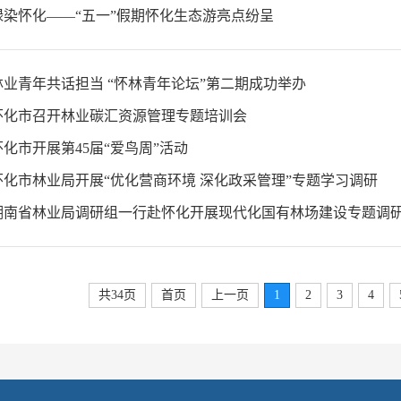
 绿染怀化——“五一”假期怀化生态游亮点纷呈
 ​林业青年共话担当 “怀林青年论坛”第二期成功举办
 怀化市召开林业碳汇资源管理专题培训会
 怀化市开展第45届“爱鸟周”活动
 怀化市林业局开展“优化营商环境 深化政采管理”专题学习调研
] 湖南省林业局调研组一行赴怀化开展现代化国有林场建设专题调
共34页
首页
上一页
1
2
3
4