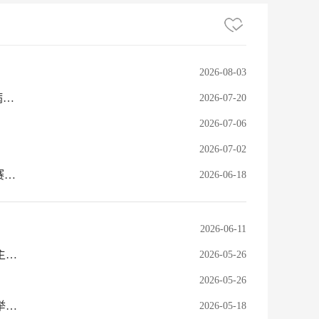
2026-08-03
[新闻动态] 芷江县：中国林科院、省林科院专家赴芷江调研白蜡产业并开展病虫害防治试验
2026-07-20
2026-07-06
2026-07-02
[新闻动态] 推动林草科学知识更“接地气” 全省首届林草科普讲解大赛怀化初赛举行
2026-06-18
2026-06-11
[新闻动态] 探秘昆虫世界 守护生态家园——我市开展生物多样性日中小学生主题公益活动
2026-05-26
2026-05-26
[新闻动态] 汇聚野保力量 共护生态家园——怀化市野保协会圆满召开换届选举大会
2026-05-18