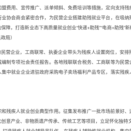
加盟费用、宣传推广、派单倾斜、免费培训等措施，定向支持残
行业协会商会紧密合作，为民营企业搭建助残就业平台，在吸纳
保障，打造新业态下高质量就业创业“快递+助残”“电商+助残”
民政局）
办的民营企业，工商联常、执委企业带头为残疾人设置岗位，安排
或编制专项社会责任报告。各地残联联合税务、工商联等为民营
人集中就业企业进驻政府采购电子卖场福利产品专区，落实残疾
织和残疾人就业创业典型作用。征集发布推广一批市场前景好、
化创意产业、非物质遗产传承、传统工艺等项目，立足怀化独特文
，打造残疾人就业辅导员队伍。在残疾人辅助性就业机构、集中