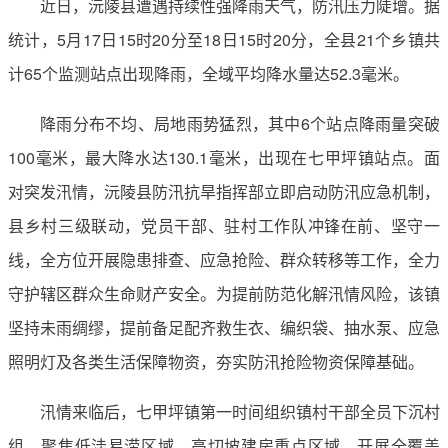
近日，沅陵县遭遇持续性强降雨天气，防汛压力陡增。据
统计，5月17日15时20分至18日15时20分，全县21个乡镇共
计65个监测站点出现降雨，全域平均降水量达52.3毫米。
降雨分布不均、局地雨势猛烈，其中6个站点降雨量突破
100毫米，最大降水达130.1毫米，出现在七甲坪镇站点。面
对突发汛情，沅陵县防汛抗旱指挥部立即启动防汛应急机制，
县乡村三级联动，党员干部、驻村工作队冲锋在前、坚守一
线，全方位开展隐患排查、应急抢险、群众转移等工作，全力
守护辖区群众生命财产安全。为提前防范化解汛情风险，该镇
坚持未雨绸缪，提前备足配齐救生衣、编织袋、抽水泵、应急
照明灯及各类生活保障物资，夯实防汛抢险物资保障基础。
汛情来临后，七甲坪镇第一时间组织镇村干部全员下沉村
组，聚焦低洼易涝区域、高切坡建房重点区域，开展全覆盖