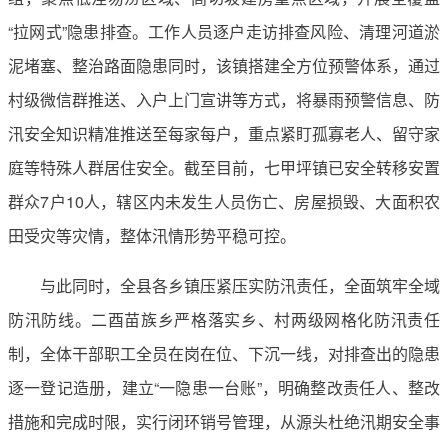
“拉网式”隐患排查。工作人员逐户走访排查风险、清理河道淤
泥堵塞、整治路面隐患同时，该镇搭建全方位预警体系，通过
村级微信群推送、入户上门宣讲等方式，将暴雨预警信息、防
汛安全知识精准推送至每家每户，重点紧盯孤寡老人、留守家
庭等特殊人群居住安全。截至目前，七甲坪镇已安全转移安置
群众7户10人，辖区内未发生人员伤亡、房屋损毁、大面积农
田受灾等灾情，整体汛情形势平稳可控。
与此同时，全县各乡镇压紧压实防汛责任，全面筑牢全域
防汛防线。二酉苗族乡严格落实乡、村两级网格化防汛责任
制，全体干部职工全员在岗在位、下沉一线，对排查出的隐患
逐一登记造册，建立“一隐患一台账”，明确整改责任人、整改
措施和完成时限，实行闭环销号管理，从源头杜绝汛期安全事