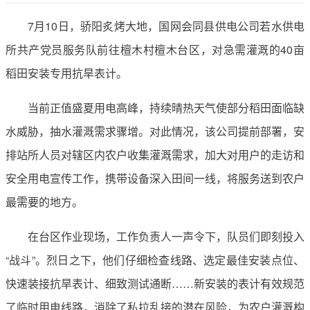
7月10日，骄阳炙烤大地，国网会同县供电公司若水供电
所共产党员服务队前往檀木村檀木台区，对急需灌溉的40亩
稻田安装专用抗旱表计。
当前正值盛夏用电高峰，持续晴热天气使部分稻田面临缺
水威胁，抽水灌溉需求骤增。对此情况，该公司提前部署，安
排站所人员对辖区内农户收集灌溉需求，加大对用户的走访和
安全用电宣传工作，携带设备深入田间一线，将服务送到农户
最需要的地方。
在台区作业现场，工作负责人一声令下，队员们即刻投入
“战斗”。烈日之下，他们仔细检查线路、选定最佳安装点位、
快速装接抗旱表计、细致测试通断……新安装的表计有效规范
了临时用电线路，消除了私拉乱接的潜在风险，为农户灌溉构