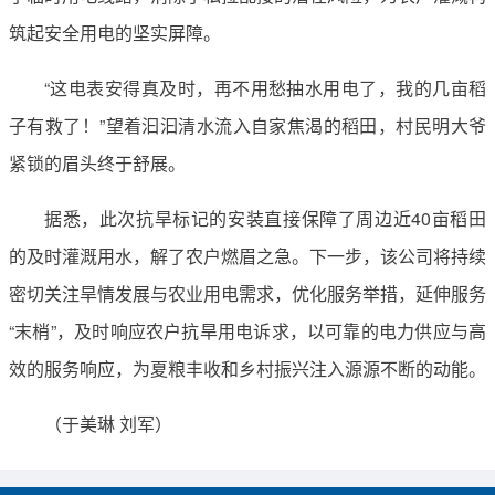
筑起安全用电的坚实屏障。
“这电表安得真及时，再不用愁抽水用电了，我的几亩稻
子有救了！”望着汩汩清水流入自家焦渴的稻田，村民明大爷
紧锁的眉头终于舒展。
据悉，此次抗旱标记的安装直接保障了周边近40亩稻田
的及时灌溉用水，解了农户燃眉之急。下一步，该公司将持续
密切关注旱情发展与农业用电需求，优化服务举措，延伸服务
“末梢”，及时响应农户抗旱用电诉求，以可靠的电力供应与高
效的服务响应，为夏粮丰收和乡村振兴注入源源不断的动能。
（于美琳 刘军）