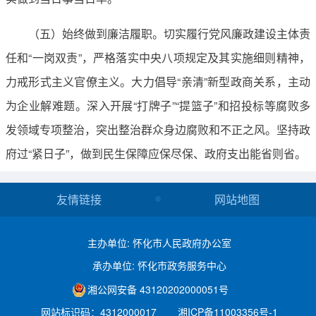
（五）始终做到廉洁履职。切实履行党风廉政建设主体责
任和“一岗双责”，严格落实中央八项规定及其实施细则精神，
力戒形式主义官僚主义。大力倡导“亲清”新型政商关系，主动
为企业解难题。深入开展“打牌子”“提篮子”和招投标等腐败多
发领域专项整治，突出整治群众身边腐败和不正之风。坚持政
府过“紧日子”，做到民生保障应保尽保、政府支出能省则省。
友情链接
网站地图
主办单位: 怀化市人民政府办公室
承办单位: 怀化市政务服务中心
湘公网安备 43120202000051号
网站标识码：4312000017
湘ICP备11003356号-1